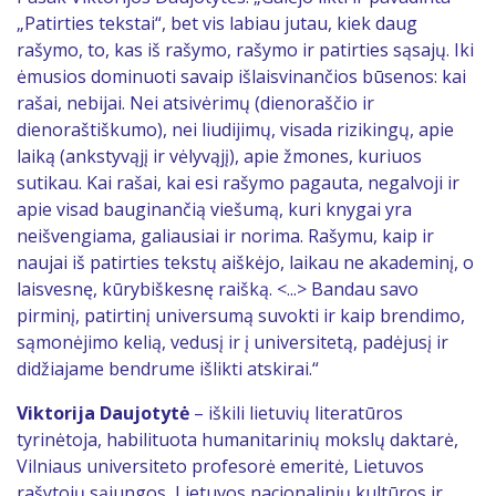
„Patirties tekstai“, bet vis labiau jutau, kiek daug
rašymo, to, kas iš rašymo, rašymo ir patirties sąsajų. Iki
ėmusios dominuoti savaip išlaisvinančios būsenos: kai
rašai, nebijai. Nei atsivėrimų (dienoraščio ir
dienoraštiškumo), nei liudijimų, visada rizikingų, apie
laiką (ankstyvąjį ir vėlyvąjį), apie žmones, kuriuos
sutikau. Kai rašai, kai esi rašymo pagauta, negalvoji ir
apie visad bauginančią viešumą, kuri knygai yra
neišvengiama, galiausiai ir norima. Rašymu, kaip ir
naujai iš patirties tekstų aiškėjo, laikau ne akademinį, o
laisvesnę, kūrybiškesnę raišką. <...> Bandau savo
pirminį, patirtinį universumą suvokti ir kaip brendimo,
sąmonėjimo kelią, vedusį ir į universitetą, padėjusį ir
didžiajame bendrume išlikti atskirai.“
Viktorija Daujotytė
– iškili lietuvių literatūros
tyrinėtoja, habilituota humanitarinių mokslų daktarė,
Vilniaus universiteto profesorė emeritė, Lietuvos
rašytojų sąjungos, Lietuvos nacionalinių kultūros ir