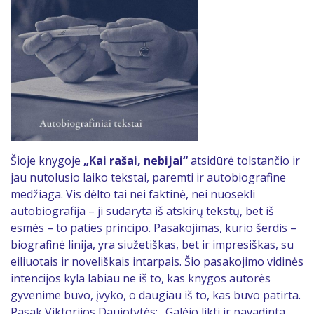
Šioje knygoje
„Kai rašai, nebijai“
atsidūrė tolstančio ir
jau nutolusio laiko tekstai, paremti ir autobiografine
medžiaga. Vis dėlto tai nei faktinė, nei nuosekli
autobiografija – ji sudaryta iš atskirų tekstų, bet iš
esmės – to paties principo. Pasakojimas, kurio šerdis –
biografinė linija, yra siužetiškas, bet ir impresiškas, su
eiliuotais ir noveliškais intarpais. Šio pasakojimo vidinės
intencijos kyla labiau ne iš to, kas knygos autorės
gyvenime buvo, įvyko, o daugiau iš to, kas buvo patirta.
Pasak Viktorijos Daujotytės: „Galėjo likti ir pavadinta