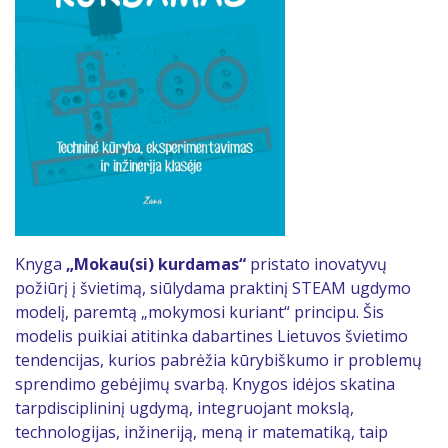
Knyga
„Mokau(si) kurdamas“
pristato inovatyvų
požiūrį į švietimą, siūlydama praktinį STEAM ugdymo
modelį, paremtą „mokymosi kuriant“ principu. Šis
modelis puikiai atitinka dabartines Lietuvos švietimo
tendencijas, kurios pabrėžia kūrybiškumo ir problemų
sprendimo gebėjimų svarbą. Knygos idėjos skatina
tarpdisciplininį ugdymą, integruojant mokslą,
technologijas, inžineriją, meną ir matematiką, taip