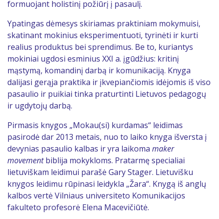
formuojant holistinį požiūrį į pasaulį.
Ypatingas dėmesys skiriamas praktiniam mokymuisi,
skatinant mokinius eksperimentuoti, tyrinėti ir kurti
realius produktus bei sprendimus. Be to, kuriantys
mokiniai ugdosi esminius XXI a. įgūdžius: kritinį
mąstymą, komandinį darbą ir komunikaciją. Knyga
dalijasi gerąja praktika ir įkvepiančiomis idėjomis iš viso
pasaulio ir puikiai tinka praturtinti Lietuvos pedagogų
ir ugdytojų darbą.
Pirmasis knygos „Mokau(si) kurdamas“ leidimas
pasirodė dar 2013 metais, nuo to laiko knyga išversta į
devynias pasaulio kalbas ir yra laikoma
maker
movement
biblija mokykloms. Pratarmę specialiai
lietuviškam leidimui parašė Gary Stager. Lietuvišku
knygos leidimu rūpinasi leidykla „Žara“. Knygą iš anglų
kalbos vertė Vilniaus universiteto Komunikacijos
fakulteto profesorė Elena Macevičiūtė.