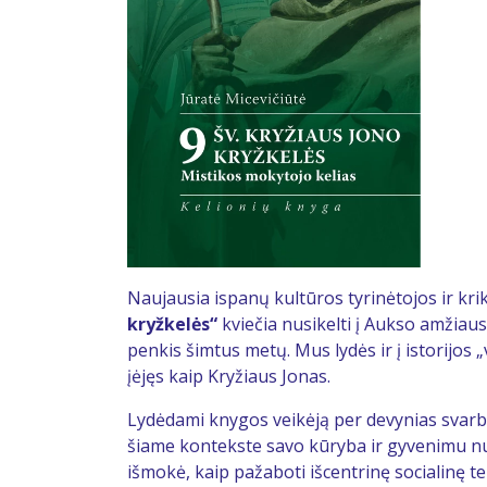
Naujausia ispanų kultūros tyrinėtojos ir kri
kryžkelės“
kviečia nusikelti į Aukso amžiaus
penkis šimtus metų. Mus lydės ir į istorijos 
įėjęs kaip Kryžiaus Jonas.
Lydėdami knygos veikėją per devynias svarbi
šiame kontekste savo kūryba ir gyvenimu nubr
išmokė, kaip pažaboti išcentrinę socialinę t