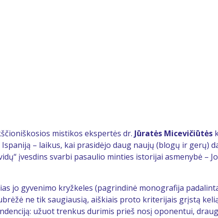
kščioniškosios mistikos ekspertės dr.
Jūratės Micevičiūtės
k
 Ispaniją – laikus, kai prasidėjo daug naujų (blogų ir gerų) 
„vidų“ įvesdins svarbi pasaulio minties istorijai asmenybė – J
as jo gyvenimo kryžkeles (pagrindinė monografija padalinta 
ėžė ne tik saugiausią, aiškiais proto kriterijais grįstą keli
endenciją: užuot trenkus durimis prieš nosį oponentui, drauge