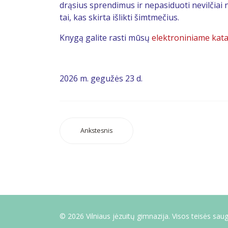
drąsius sprendimus ir nepasiduoti nevilčiai
tai, kas skirta išlikti šimtmečius.
Knygą galite rasti mūsų
elektroniniame kat
2026 m. gegužės 23 d.
Ankstesnis
© 2026 Vilniaus jėzuitų gimnazija. Visos teisės sa