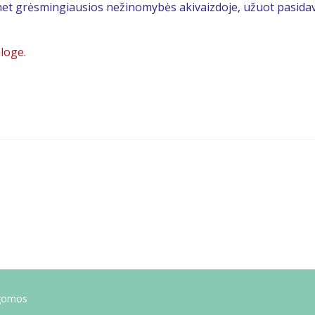
 net grėsmingiausios nežinomybės akivaizdoje, užuot pasidavu
aloge.
ugomos