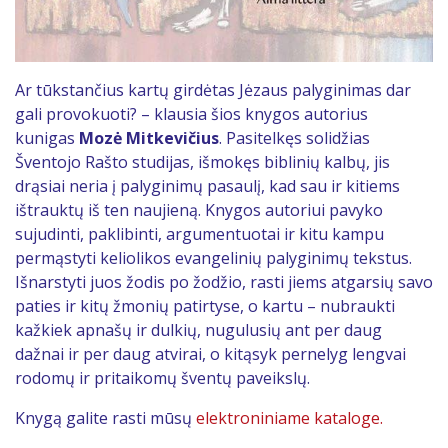
Ar tūkstančius kartų girdėtas Jėzaus palyginimas dar
gali provokuoti? – klausia šios knygos autorius
kunigas
Mozė Mitkevičius
. Pasitelkęs solidžias
Šventojo Rašto studijas, išmokęs biblinių kalbų, jis
drąsiai neria į palyginimų pasaulį, kad sau ir kitiems
ištrauktų iš ten naujieną. Knygos autoriui pavyko
sujudinti, paklibinti, argumentuotai ir kitu kampu
permąstyti keliolikos evangelinių palyginimų tekstus.
Išnarstyti juos žodis po žodžio, rasti jiems atgarsių savo
paties ir kitų žmonių patirtyse, o kartu – nubraukti
kažkiek apnašų ir dulkių, nugulusių ant per daug
dažnai ir per daug atvirai, o kitąsyk pernelyg lengvai
rodomų ir pritaikomų šventų paveikslų.
Knygą galite rasti mūsų
elektroniniame kataloge.