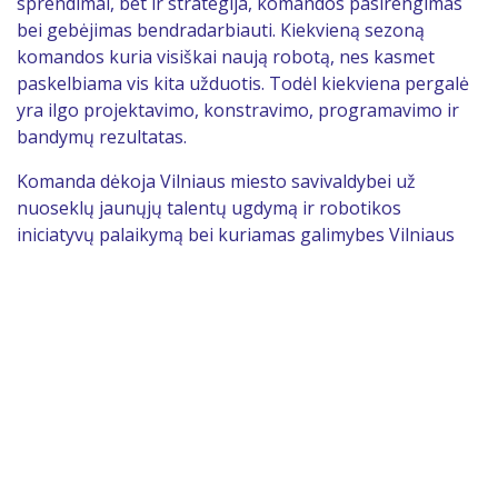
sprendimai, bet ir strategija, komandos pasirengimas
bei gebėjimas bendradarbiauti. Kiekvieną sezoną
komandos kuria visiškai naują robotą, nes kasmet
paskelbiama vis kita užduotis. Todėl kiekviena pergalė
yra ilgo projektavimo, konstravimo, programavimo ir
bandymų rezultatas.
Komanda dėkoja Vilniaus miesto savivaldybei už
nuoseklų jaunųjų talentų ugdymą ir robotikos
iniciatyvų palaikymą bei kuriamas galimybes Vilniaus
mokiniams dalyvauti tarptautiniuose konkursuose.
Ypatinga padėka – Vilniaus miesto vicemerei Donatai
Meiželytei už nuolatinį dėmesį robotikos iniciatyvoms.
2
m
li
21