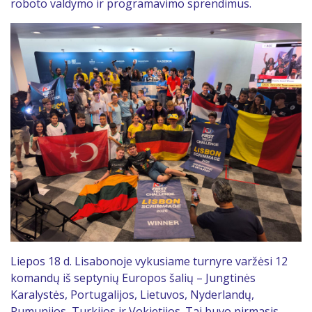
roboto valdymo ir programavimo sprendimus.
Liepos 18 d. Lisabonoje vykusiame turnyre varžėsi 12
komandų iš septynių Europos šalių – Jungtinės
Karalystės, Portugalijos, Lietuvos, Nyderlandų,
Rumunijos, Turkijos ir Vokietijos. Tai buvo pirmasis