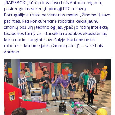
„RAISEBOX“ įkūrėjo ir vadovo Luís António teigimu,
pasirengimas surengti pirmąjį FTC turnyrą
Portugalijoje truko ne vienerius metus. „Žinome iš savo
patirties, kad konkurencinė robotika keičia jaunų
žmonių požiūrį į technologijas, ypač į dirbtinį intelektą.
Lisabonos turnyras – tai sėkla robotikos ekosistemai,
kurią norime auginti savo šalyje. Kuriame ne tik
robotus – kuriame jaunų žmonių ateitį“, – sakė Luís
António.