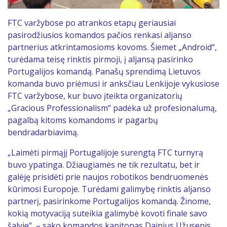
FTC varžybose po atrankos etapų geriausiai
pasirodžiusios komandos pačios renkasi aljanso
partnerius atkrintamosioms kovoms. Šiemet „Android“,
turėdama teisę rinktis pirmoji, į aljansą pasirinko
Portugalijos komandą. Panašų sprendimą Lietuvos
komanda buvo priėmusi ir anksčiau Lenkijoje vykusiose
FTC varžybose, kur buvo įteikta organizatorių
„Gracious Professionalism“ padėka už profesionalumą,
pagalbą kitoms komandoms ir pagarbų
bendradarbiavimą.
„Laimėti pirmąjį Portugalijoje surengtą FTC turnyrą
buvo ypatinga. Džiaugiamės ne tik rezultatu, bet ir
galėję prisidėti prie naujos robotikos bendruomenės
kūrimosi Europoje. Turėdami galimybę rinktis aljanso
partnerį, pasirinkome Portugalijos komandą. Žinome,
kokią motyvaciją suteikia galimybė kovoti finale savo
šalyje“, – sako komandos kapitonas Dainius Užusenis.