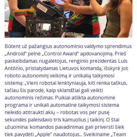
Būtent už pažangius autonominio valdymo sprendimus
„Android“ pelnė „Control Award“ apdovanojimą. Prieš
paskelbdamas nugalėtojus, renginio prezidentas Luís
António, pristatydamas Lietuvos komandą, išskyrė jos
roboto autonominį veikimą ir unikalią taikymosi
sistemą: „Vieni robotai lenktyniauja, kiti renka taškus,
tačiau šis parodė, kaip sklandžiai gali veikti
autonominis režimas. Puikiai atlikta autonominė
programa ir unikali automatinė taikymosi sistema
neleido atitraukti akių – robotas vos per pusę
sekundės paleisdavo tris kamuolius į taikinį. O štai
užuomina: komandos pavadinimas gali priversti šiek
tiek pavydėti „Apple“ naudotojus... Sveikiname „Team