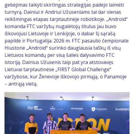
gebėjimas taikyti skirtingas strategijas padėjo laimėti
turnyrą. Dainiui ir Andriui Užuseniams tai dar vienas
reikšmingas etapas tarptautinėje robotikoje. „Android“
komanda FTC varžybų nugalėtojų titulus jau buvo
iškovojusi Lietuvoje ir Lenkijoje, o dabar šį sąrašą
papildė ir Portugalija. 2026 m. FTC pasaulio čempionate
Hiustone „Android“ surinko daugiausia taškų iš visų
Lietuvos komandų per visą šalies dalyvavimo FTC
istoriją. Dainius Užusenis taip pat yra atstovavęs
Lietuvai tarptautinėse „FIRST Global Challenge“
varžybose, kur Ženevoje iškovojo pirmąją, o Panamoje
– antrąją vietą.