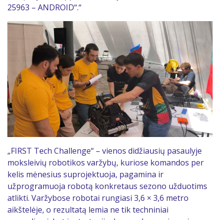
25963 – ANDROID“.“
„FIRST Tech Challenge“ – vienos didžiausių pasaulyje
moksleivių robotikos varžybų, kuriose komandos per
kelis mėnesius suprojektuoja, pagamina ir
užprogramuoja robotą konkretaus sezono užduotims
atlikti. Varžybose robotai rungiasi 3,6 × 3,6 metro
aikštelėje, o rezultatą lemia ne tik techniniai