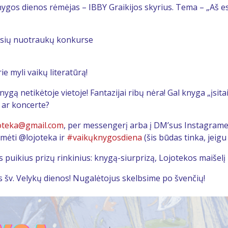
ygos dienos rėmėjas – IBBY Graikijos skyrius. Tema – „Aš e
ausių nuotraukų konkurse
ie myli vaikų literatūrą!
netikėtoje vietoje! Fantazijai ribų nėra! Gal knyga „įsitais
 ar koncerte?
oteka@gmail.com
, per messengerį arba į DM’sus Instagrame. Ta
ymėti @lojoteka ir
#vaikųknygosdiena
(šis būdas tinka, jeigu 
puikius prizų rinkinius: knygą-siurprizą, Lojotekos maišelį 
 šv. Velykų dienos! Nugalėtojus skelbsime po švenčių!