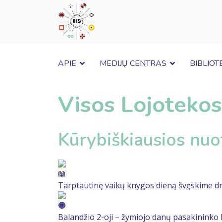
APIE
MEDIJŲ CENTRAS
BIBLIOT
Visos Lojotekos
Kūrybiškiausios nuo
Tarptautinę vaikų knygos dieną švęskime d
Balandžio 2-oji – žymiojo danų pasakininko