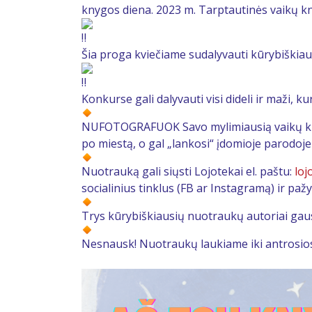
knygos diena. 2023 m. Tarptautinės vaikų kn
Šia proga kviečiame sudalyvauti kūrybiški
Konkurse gali dalyvauti visi dideli ir maži, kur
NUFOTOGRAFUOK Savo mylimiausią vaikų knygą 
po miestą, o gal „lankosi“ įdomioje parodoje
Nuotrauką gali siųsti Lojotekai el. paštu:
loj
socialinius tinklus (FB ar Instagramą) ir paž
Trys kūrybiškiausių nuotraukų autoriai gaus 
Nesnausk! Nuotraukų laukiame iki antrosios