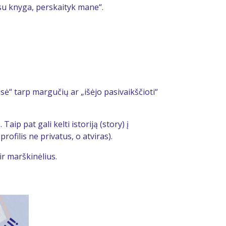
su knyga, perskaityk mane“.
ė“ tarp margučių ar „išėjo pasivaikščioti“
ip pat gali kelti istoriją (story) į
profilis ne privatus, o atviras).
ir marškinėlius.