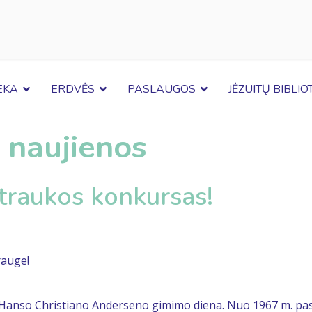
EKA
ERDVĖS
PASLAUGOS
JĖZUITŲ BIBLI
 naujienos
traukos konkursas!
rauge!
 Hanso Christiano Anderseno gimimo diena. Nuo 1967 m. pasau