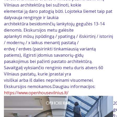
Vilniaus architektūrą bei sužinoti, kokie
elementai ją daro patogią būti. Lojoteka šiemet taip pat
dalyvauja renginyje ir laukia
architektūra besidominčių lankytojų gegužės 13-14
dienomis. Ekskursijos metu galėsite
aplankyti mūsų įspūdingą / ypatingą / išskirtinį / istorinį
/ modernų / x laikus menantį pastatą /
erdvę / erdves (pasirinkti tinkamiausią variantą
patiems), išgirsti įdomius savanorių-gidų
pasakojimus bei pažinti pastato architektūrą.
Savaitgalį vyksiančio renginio metu duris atvers 60
Vilniaus pastatų, kurie įprastai yra
visiškai arba iš dalies neprieinami visuomenei.
Ekskursijos nemokamos.Daugiau informacijos:
https://www.openhousevilnius.lt/
2
g
9 