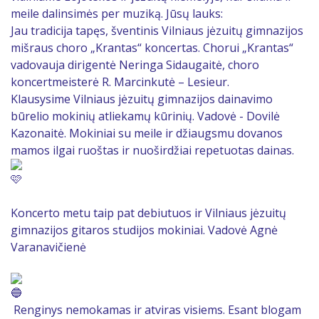
meile dalinsimės per muziką. Jūsų lauks:
Jau tradicija tapęs, šventinis Vilniaus jėzuitų gimnazijos
mišraus choro „Krantas“ koncertas. Chorui „Krantas“
vadovauja dirigentė Neringa Sidaugaitė, choro
koncertmeisterė R. Marcinkutė – Lesieur.
Klausysime Vilniaus jėzuitų gimnazijos dainavimo
būrelio mokinių atliekamų kūrinių. Vadovė - Dovilė
Kazonaitė. Mokiniai su meile ir džiaugsmu dovanos
mamos ilgai ruoštas ir nuoširdžiai repetuotas dainas.
Koncerto metu taip pat debiutuos ir Vilniaus jėzuitų
gimnazijos gitaros studijos mokiniai. Vadovė Agnė
Varanavičienė
Renginys nemokamas ir atviras visiems. Esant blogam