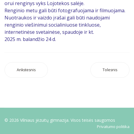
orui renginys vyks Lojotekos salėje.
Renginio metu gali būti fotografuojama ir filmuojama.
Nuotraukos ir vaizdo įrašai gali būti naudojami
renginio viešinimui socialiniuose tinkluose,
internetinėse svetainėse, spaudoje ir kt.
2025 m. balandžio 24 d.
Ankstesnis
Tolesnis
© 2026 Vilniaus jėzuitų gimnazija. Visos teisės saugomos
Privatumo politika