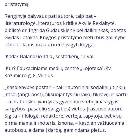
pristatymą!
Renginyje dalyvaus pati autorė, taip pat –
literatūrologė, literatūros kritikė Akvilė Rėklaitytė,
biblistė dr. Ingrida Gudauskienė bei dailininkas, poetas
Gvidas Latakas. Knygos pristatymo metu bus galimybė
užduoti klausimą autorei ir įsigyti knygą.
Kada? Balandžio 11 d., šeštadienį, 11 val.
Kur? Edukaciniame medijų centre „Lojoteka“, šv.
Kazimiero g. 8, Vilnius
„Kasdienybės postai“ – tai ir autoriniai socialinių tinklų
įrašai (angl. post), fiksuojantys šių laikų tikrovę, ir kartu
– metaforiškai įvardytas gyvenimo stebėjimas lyg iš
sargybos (pasaulio sargybos) vietos. Įrašuose autorė
Sigita – filologė, redaktorė, vertėja, tapytoja, bet visų
pirma mama ir moteris, žmona, – kasdien važiuodama
autobusu, eidama į darbą, gamindama pietus,