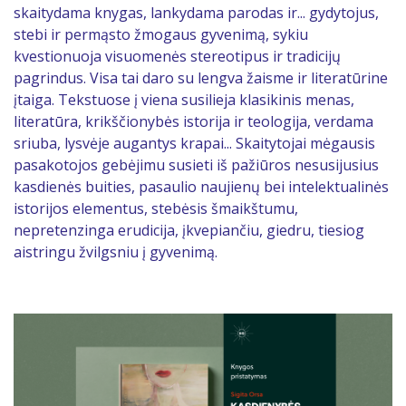
skaitydama knygas, lankydama parodas ir... gydytojus,
stebi ir permąsto žmogaus gyvenimą, sykiu
kvestionuoja visuomenės stereotipus ir tradicijų
pagrindus. Visa tai daro su lengva žaisme ir literatūrine
įtaiga. Tekstuose į viena susilieja klasikinis menas,
literatūra, krikščionybės istorija ir teologija, verdama
sriuba, lysvėje augantys krapai... Skaitytojai mėgausis
pasakotojos gebėjimu susieti iš pažiūros nesusijusius
kasdienės buities, pasaulio naujienų bei intelektualinės
istorijos elementus, stebėsis šmaikštumu,
nepretenzinga erudicija, įkvepiančiu, giedru, tiesiog
aistringu žvilgsniu į gyvenimą.