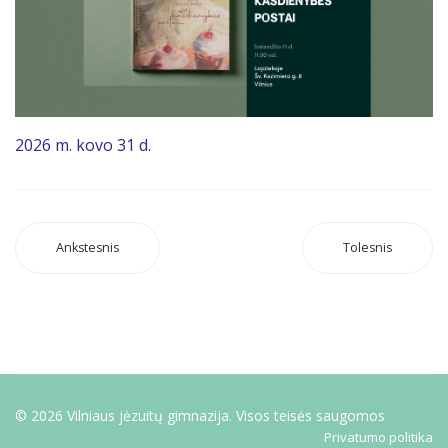
2026 m. kovo 31 d.
Ankstesnis
Tolesnis
© 2026 Vilniaus jėzuitų gimnazija. Visos teisės saugomos
Privatumo politika