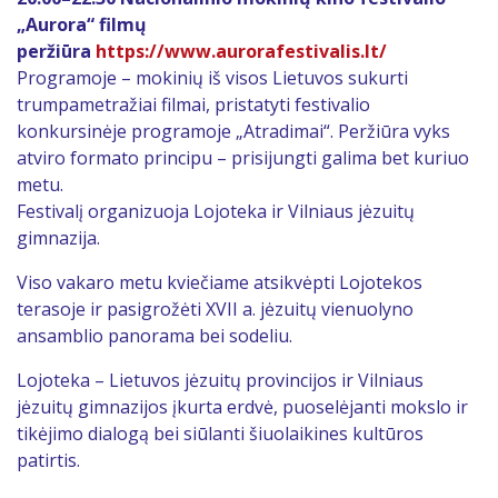
„Aurora“ filmų
peržiūra
https://www.aurorafestivalis.lt/
Programoje – mokinių iš visos Lietuvos sukurti
trumpametražiai filmai, pristatyti festivalio
konkursinėje programoje „Atradimai“. Peržiūra vyks
atviro formato principu – prisijungti galima bet kuriuo
metu.
Festivalį organizuoja Lojoteka ir Vilniaus jėzuitų
gimnazija.
Viso vakaro metu kviečiame atsikvėpti Lojotekos
terasoje ir pasigrožėti XVII a. jėzuitų vienuolyno
ansamblio panorama bei sodeliu.
Lojoteka – Lietuvos jėzuitų provincijos ir Vilniaus
jėzuitų gimnazijos įkurta erdvė, puoselėjanti mokslo ir
tikėjimo dialogą bei siūlanti šiuolaikines kultūros
patirtis.