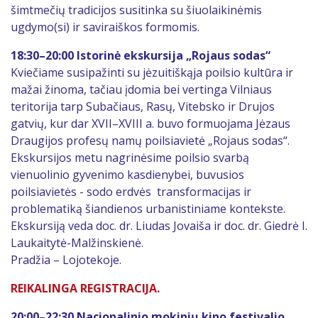
šimtmečių tradicijos susitinka su šiuolaikinėmis
ugdymo(si) ir saviraiškos formomis.
18:30–20:00 Istorinė ekskursija „Rojaus sodas“
Kviečiame susipažinti su jėzuitiškąja poilsio kultūra ir
mažai žinoma, tačiau įdomia bei vertinga Vilniaus
teritorija tarp Subačiaus, Rasų, Vitebsko ir Drujos
gatvių, kur dar XVII–XVIII a. buvo formuojama Jėzaus
Draugijos profesų namų poilsiavietė „Rojaus sodas“.
Ekskursijos metu nagrinėsime poilsio svarbą
vienuolinio gyvenimo kasdienybei, buvusios
poilsiavietės - sodo erdvės transformacijas ir
problematiką šiandienos urbanistiniame kontekste.
Ekskursiją veda doc. dr. Liudas Jovaiša ir doc. dr. Giedrė I.
Laukaitytė-Malžinskienė.
Pradžia – Lojotekoje.
REIKALINGA REGISTRACIJA.
20:00–22:30 Nacionalinio mokinių kino festivalio