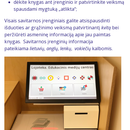
dėkite knygas ant įrenginio ir patvirtinkite veiksmą
spausdami mygtuką „atlikta“;
Visais savitarnos įrenginiais galite atsispausdinti
išduoties ar grąžinimo veiksmą patvirtinantį
kvitą
bei
peržiūrėti asmeninę informaciją apie jau paimtas
knygas. Savitarnos įrenginių informacija
pateikiama
lietuvių
,
anglų
,
lenkų
,
vokiečių
kalbomis.