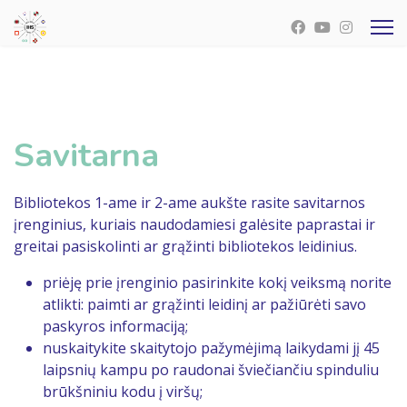
Savitarna
Bibliotekos 1-ame ir 2-ame aukšte rasite savitarnos
įrenginius, kuriais naudodamiesi galėsite paprastai ir
greitai pasiskolinti ar grąžinti bibliotekos leidinius.
priėję prie įrenginio pasirinkite kokį veiksmą norite
atlikti: paimti ar grąžinti leidinį ar pažiūrėti savo
paskyros informaciją;
nuskaitykite skaitytojo pažymėjimą laikydami jį 45
laipsnių kampu po raudonai šviečiančiu spinduliu
brūkšniniu kodu į viršų;