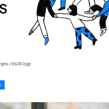
tis į VJG30 žygį!
0