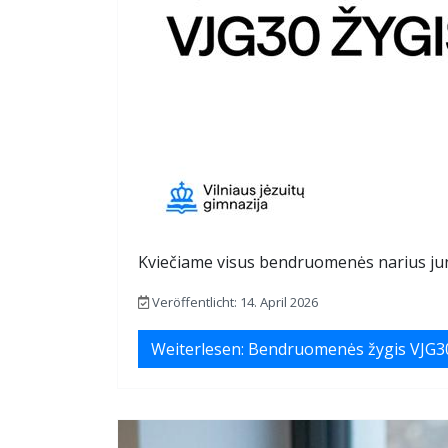
Kviečiame visus bendruomenės narius jung
Veröffentlicht: 14. April 2026
Weiterlesen: Bendruomenės žygis VJG3