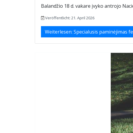
Balandžio 18 d. vakare įvyko antrojo Nac
Veröffentlicht: 21. April 2026
Weiterlesen: Specialusis paminėjimas fe