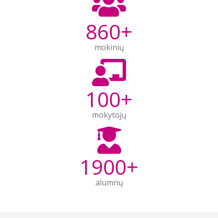
860
+
mokinių
100
+
mokytojų
1900
+
alumnų