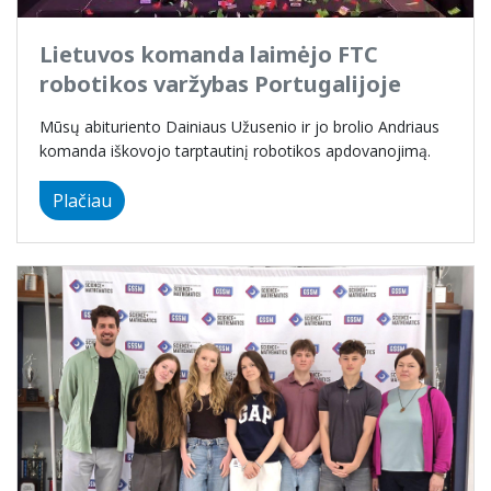
Lietuvos komanda laimėjo FTC
robotikos varžybas Portugalijoje
Mūsų abituriento Dainiaus Užusenio ir jo brolio Andriaus
komanda iškovojo tarptautinį robotikos apdovanojimą.
Plačiau