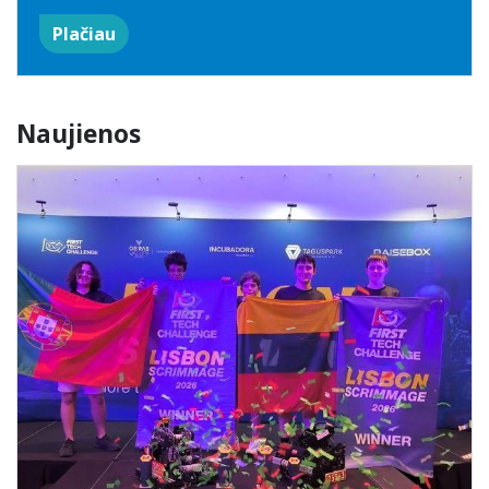
Mokinio pažymėjimas
Plačiau
Apsauga nuo smurto
Naujienos
Atlyginimas už ugdymą
.