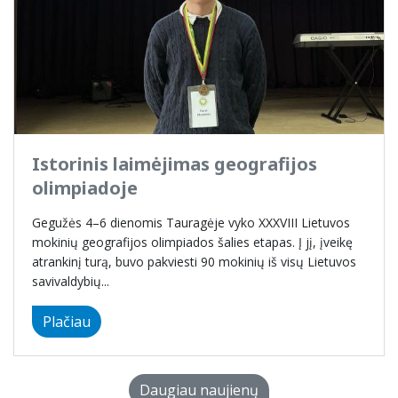
Istorinis laimėjimas geografijos
olimpiadoje
Gegužės 4–6 dienomis Tauragėje vyko XXXVIII Lietuvos
mokinių geografijos olimpiados šalies etapas. Į jį, įveikę
atrankinį turą, buvo pakviesti 90 mokinių iš visų Lietuvos
savivaldybių...
Plačiau
Daugiau naujienų