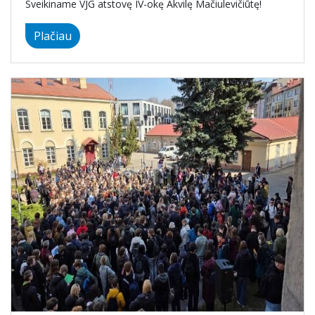
Sveikiname VJG atstovę IV-okę Akvilę Mačiulevičiūtę!
Plačiau