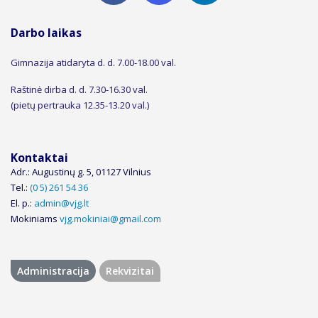
Darbo laikas
Gimnazija atidaryta d. d. 7.00-18.00 val.
Raštinė dirba d. d. 7.30-16.30 val.
(pietų pertrauka 12.35-13.20 val.)
Kontaktai
Adr
.
:
Augustinų g. 5, 01127 Vilnius
Tel.:
(0 5) 261 54 36
El. p.
:
admin@vjg.lt
Mokiniams
vjg
.m
okiniai@gmail.com
Administracija
Rekvizitai