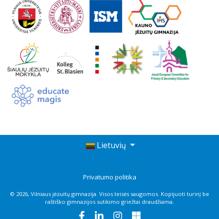
Lietuvių
Privatumo politika
© 2026, Vilniaus jėzuitų gimnazija. Visos teisės saugomos. Kopijuoti turinį be
raštiško gimnazijos sutikimo griežtai draudžiama.