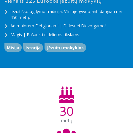
Viena iš 225 Europos jėzuitų mokyklų
Jėzuitiško ugdymo tradicija, Vilniuje gyvuojanti daugiau nei
450 metų.
Ad maiorem Dei gloriam! | Didesnei Dievo garbei!
Magis | Pašaukti dideliems tikslams.
Misija
Istorija
Jėzuitų mokyklos
30
metų