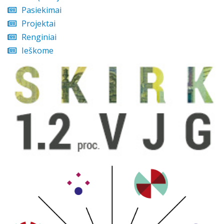
Pasiekimai
Projektai
Renginiai
Ieškome