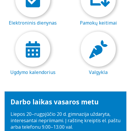
Renginiai
Tėvų geradarystės programa
Tėvų komitetas
Nuotolinis mokymas
Ieškome darbuotojų
Elektroninis dienynas
Pamokų keitimai
Stadiono siena
Alumnai
Teams ir Microsoft 365
Idėjų dėžutė
VJG choras „Krantas“
Elektroninis dienynas
Kontaktai
Pamokų keitimai
Ugdymo kalendorius
Valgykla
Nuoma
UP kalendorius
Ugdymo plano aprašas
Darbo laikas vasaros metu
Mokinių nuostatai
Liepos 20–rugpjūčio 20 d. gimnazija uždaryta,
interesantai nepriimami. Į raštinę kreiptis el. paštu
Uniforma
arba telefonu 9.00–13.00 val.