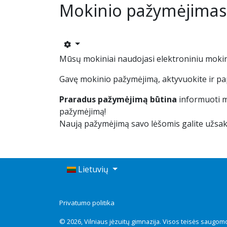
Mokinio pažymėjimas
Mūsų mokiniai naudojasi elektroniniu mokin
Gavę mokinio pažymėjimą, aktyvuokite ir pa
Praradus pažymėjimą
būtina
informuoti m
pažymėjimą!
Naują pažymėjimą savo lėšomis galite užsaky
Lietuvių
Privatumo politika
© 2026, Vilniaus jėzuitų gimnazija. Visos teisės saugomo