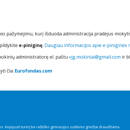
VJ
M
Re
Tė
Tė
Ie
io pažymėjimu, kurį išduoda administracija pradėjus mokytis
St
A
Te
pildykite
e-piniginę
.
Daugiau informacijos apie e-piniginės
Id
VJ
okinių administratorę el. paštu
vjg.mokiniai@gmail.com
ir b
Ko
ti čia:
Eurofondas.com
N
U
s. Kopijuoti turinį be raštiško gimnazijos sutikimo griežtai draudžiama.