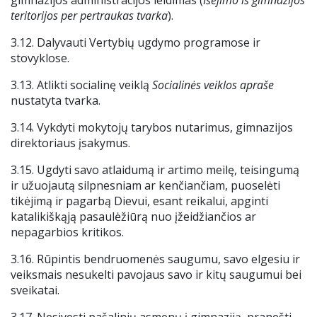
gimnazijos administracijos leidimas (
Išėjimo iš gimnazijos
teritorijos per pertraukas tvarka
).
3.12. Dalyvauti Vertybių ugdymo programose ir
stovyklose.
3.13. Atlikti socialinę veiklą
Socialinės veiklos apraše
nustatyta tvarka.
3.14. Vykdyti mokytojų tarybos nutarimus, gimnazijos
direktoriaus įsakymus.
3.15. Ugdyti savo atlaidumą ir artimo meilę, teisingumą
ir užuojautą silpnesniam ar kenčiančiam, puoselėti
tikėjimą ir pagarbą Dievui, esant reikalui, apginti
katalikiškąją pasaulėžiūrą nuo įžeidžiančios ar
nepagarbios kritikos.
3.16. Rūpintis bendruomenės saugumu, savo elgesiu ir
veiksmais nesukelti pavojaus savo ir kitų saugumui bei
sveikatai.