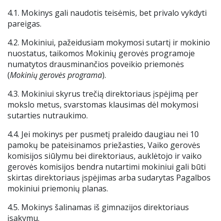
4.1. Mokinys gali naudotis teisėmis, bet privalo vykdyti
pareigas.
4.2. Mokiniui, pažeidusiam mokymosi sutartį ir mokinio
nuostatus, taikomos Mokinių gerovės programoje
numatytos drausminančios poveikio priemonės
(
Mokinių gerovės programa
).
4.3. Mokiniui skyrus trečią direktoriaus įspėjimą per
mokslo metus, svarstomas klausimas dėl mokymosi
sutarties nutraukimo.
4.4. Jei mokinys per pusmetį praleido daugiau nei 10
pamokų be pateisinamos priežasties, Vaiko gerovės
komisijos siūlymu bei direktoriaus, auklėtojo ir vaiko
gerovės komisijos bendra nutartimi mokiniui gali būti
skirtas direktoriaus įspėjimas arba sudarytas Pagalbos
mokiniui priemonių planas.
4.5. Mokinys šalinamas iš gimnazijos direktoriaus
įsakymu.