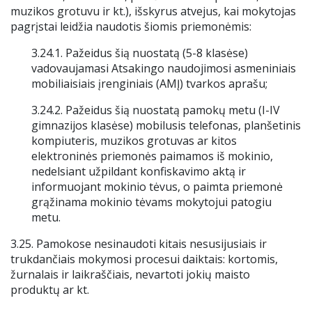
muzikos grotuvu ir kt.), išskyrus atvejus, kai mokytojas
pagrįstai leidžia naudotis šiomis priemonėmis:
3.24.1. Pažeidus šią nuostatą (5-8 klasėse)
vadovaujamasi Atsakingo naudojimosi asmeniniais
mobiliaisiais įrenginiais (AMĮ) tvarkos aprašu;
3.24.2. Pažeidus šią nuostatą pamokų metu (I-IV
gimnazijos klasėse) mobilusis telefonas, planšetinis
kompiuteris, muzikos grotuvas ar kitos
elektroninės priemonės paimamos iš mokinio,
nedelsiant užpildant konfiskavimo aktą ir
informuojant mokinio tėvus, o paimta priemonė
grąžinama mokinio tėvams mokytojui patogiu
metu.
3.25. Pamokose nesinaudoti kitais nesusijusiais ir
trukdančiais mokymosi procesui daiktais: kortomis,
žurnalais ir laikraščiais, nevartoti jokių maisto
produktų ar kt.