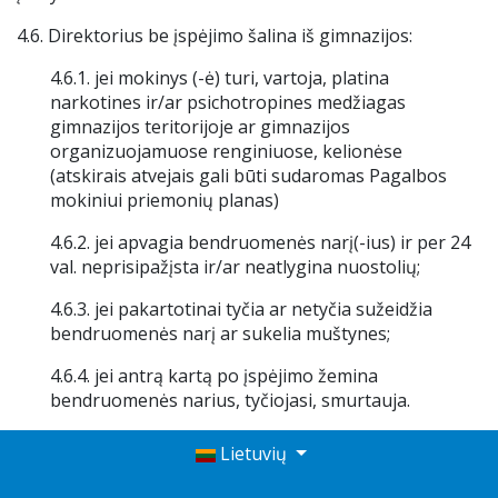
4.6. Direktorius be įspėjimo šalina iš gimnazijos:
4.6.1. jei mokinys (-ė) turi, vartoja, platina
narkotines ir/ar psichotropines medžiagas
gimnazijos teritorijoje ar gimnazijos
organizuojamuose renginiuose, kelionėse
(atskirais atvejais gali būti sudaromas Pagalbos
mokiniui priemonių planas)
4.6.2. jei apvagia bendruomenės narį(-ius) ir per 24
val. neprisipažįsta ir/ar neatlygina nuostolių;
4.6.3. jei pakartotinai tyčia ar netyčia sužeidžia
bendruomenės narį ar sukelia muštynes;
4.6.4. jei antrą kartą po įspėjimo žemina
bendruomenės narius, tyčiojasi, smurtauja.
Lietuvių