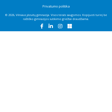
Privatumo politika
© 2026, Vilniaus jėzuitų gimnazija. Visos teisės saugomos. Kopijuoti turinį be
raštiško gimnazijos sutikimo griežtai draudžiama.