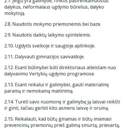
2.7. Jeigu yra galimybė, rinktis pasirenkamuosius
dalykus, neformalaus ugdymo būrelius, dalyko
mokytoją.
2.8. Naudotis mokymo priemonėmis bei baze.
2.9. Naudotis daiktų laikymo spintelėmis.
2.10. Ugdytis sveikoje ir saugioje aplinkoje.
2.11. Dalyvauti gimnazijos savivaldoje.
2.12. Esant būtinybei būti direktoriaus atleistam nuo
dalyvavimo Vertybių ugdymo programose.
2.13. Esant reikalui ir galimybei, gauti materialinę
paramą ir nemokamą maitinimą.
2.14. Turėti savo nuomonę ir galimybę ją laisvai reikšti
ir ginti, tačiau gerbti kito asmens laisvę ir orumą.
2.15. Reikalauti, kad būtų ginamas ir būtų imamasi
prevencinių priemonių prieš galimą smurtą, prievartą,