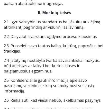
bailiam atsitraukimui ir agresijai.
II.
Mokinių teisės
2.1. Įgyti valstybinius standartus bei jėzuitų auklėjimą
atitinkantį pagrindinį ar vidurinį išsilavinimą.
2.2. Dalyvauti svarstant ugdymo proceso klausimus.
2.3. Puoselėti savo tautos kalbą, kultūrą, papročius bei
tradicijas.
2.4. Įstatymų nustatyta tvarka savarankiškai mokytis,
būti atleistas ar laikyti bet kurios klasės ir
baigiamuosius egzaminus.
2.5. Konfidencialiai gauti informaciją apie savo
pasiekimų vertinimą ir kitą su mokymusi susijusią
informaciją.
2.6. Reikalauti, kad viešai nebūtų skelbiamas pažymys.