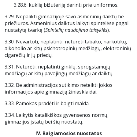
3.28.6. kuklią bižuteriją derinti prie uniformos.
3.29. Nepalikti gimnazijoje savo asmeninių daiktų be
priežiūros. Asmeninius daiktus laikyti spintelėse pagal
nustatytą tvarką (
Spintelių naudojimo taisyklės
).
3.30. Nevartoti, neplatinti, neturėti tabako, narkotikų,
alkoholio ar kitų psichotropinių medžiagų, elektroninių
cigarečių ir jų priedų.
3.31. Neturėti, neplatinti ginklų, sprogstamųjų
medžiagų ar kitų pavojingų medžiagų ar daiktų.
3.32. Be administracijos sutikimo neteikti jokios
informacijos apie gimnaziją žiniasklaidai.
3.33. Pamokas pradėti ir baigti malda.
3.34. Laikytis katalikiškos gyvensenos normų,
gimnazijos įstatų bei šių nuostatų.
IV.
Baigiamosios nuostatos