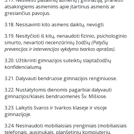
3.17. Nesivesti pašalinių asmenų į gimnaziją, pranešti
atsakingiems asmenims apie įtartinus asmenis ar
gresiančius pavojus.
3.18. Nesisavinti kito asmens daiktų, nevogti.
3.19.
Nesityčioti iš kitų, nenaudoti fizinio, psichologinio
smurto, nevartoti necenzūrinių žodžių
(Patyčių
prevencijos ir intervencijos vykdymo tvarkos aprašas).
3.20. Užtikrinti gimnazijos suteiktų slaptažodžių
konfidencialumą.
3.21. Dalyvauti bendruose gimnazijos renginiuose.
3.22. Nustatytomis dienomis pagarbiai dalyvauti
gimnazijos/klasės bendruomenės Šv. Mišiose.
3.23. Laikytis švaros ir tvarkos klasėje ir visoje
gimnazijoje.
3.24. Nesinaudoti mobiliaisiais įrenginiais (mobiliaisiais
telefonais, ausinukais, planšetiniu kompiuteriu,