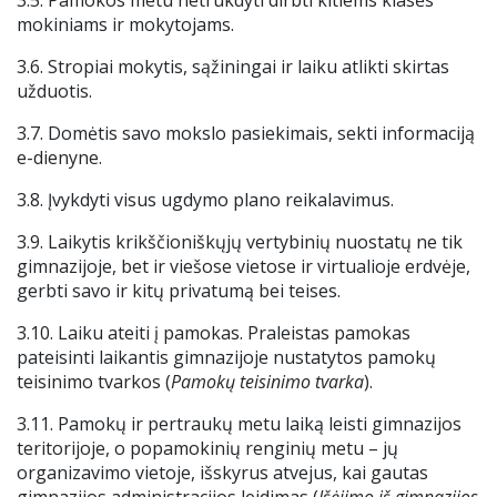
3.5. Pamokos metu netrukdyti dirbti kitiems klasės
mokiniams ir mokytojams.
3.6. Stropiai mokytis, sąžiningai ir laiku atlikti skirtas
užduotis.
3.7. Domėtis savo mokslo pasiekimais, sekti informaciją
e-dienyne.
3.8. Įvykdyti visus ugdymo plano reikalavimus.
3.9. Laikytis krikščioniškųjų vertybinių nuostatų ne tik
gimnazijoje, bet ir viešose vietose ir virtualioje erdvėje,
gerbti savo ir kitų privatumą bei teises.
3.10. Laiku ateiti į pamokas. Praleistas pamokas
pateisinti laikantis gimnazijoje nustatytos pamokų
teisinimo tvarkos (
Pamokų teisinimo tvarka
).
3.11. Pamokų ir pertraukų metu laiką leisti gimnazijos
teritorijoje, o popamokinių renginių metu – jų
organizavimo vietoje, išskyrus atvejus, kai gautas