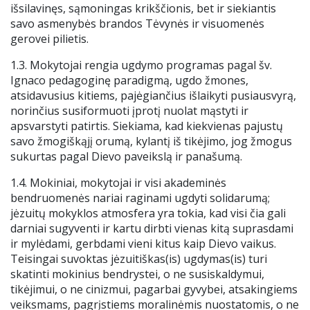
išsilavinęs, sąmoningas krikščionis, bet ir siekiantis
Mokinio pažymėjimas
savo asmenybės brandos Tėvynės ir visuomenės
gerovei pilietis.
Apsauga nuo smurto
1.3. Mokytojai rengia ugdymo programas pagal šv.
Ignaco pedagoginę paradigmą, ugdo žmones,
Atlyginimas už ugdymą
atsidavusius kitiems, pajėgiančius išlaikyti pusiausvyrą,
norinčius susiformuoti įprotį nuolat mąstyti ir
apsvarstyti patirtis. Siekiama, kad kiekvienas pajustų
.
savo žmogiškąjį orumą, kylantį iš tikėjimo, jog žmogus
sukurtas pagal Dievo paveikslą ir panašumą.
1.4. Mokiniai, mokytojai ir visi akademinės
bendruomenės nariai raginami ugdyti solidarumą;
jėzuitų mokyklos atmosfera yra tokia, kad visi čia gali
darniai sugyventi ir kartu dirbti vienas kitą suprasdami
ir mylėdami, gerbdami vieni kitus kaip Dievo vaikus.
Teisingai suvoktas jėzuitiškas(is) ugdymas(is) turi
skatinti mokinius bendrystei, o ne susiskaldymui,
tikėjimui, o ne cinizmui, pagarbai gyvybei, atsakingiems
veiksmams, pagrįstiems moralinėmis nuostatomis, o ne