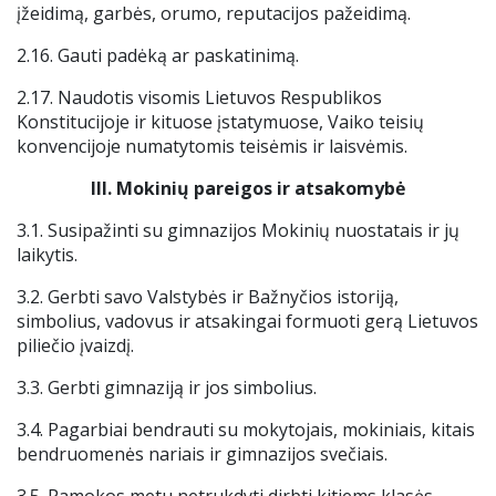
įžeidimą, garbės, orumo, reputacijos pažeidimą.
2.16. Gauti padėką ar paskatinimą.
2.17. Naudotis visomis Lietuvos Respublikos
Konstitucijoje ir kituose įstatymuose, Vaiko teisių
konvencijoje numatytomis teisėmis ir laisvėmis.
III.
Mokinių pareigos ir atsakomybė
3.1. Susipažinti su gimnazijos Mokinių nuostatais ir jų
laikytis.
3.2. Gerbti savo Valstybės ir Bažnyčios istoriją,
simbolius, vadovus ir atsakingai formuoti gerą Lietuvos
piliečio įvaizdį.
3.3. Gerbti gimnaziją ir jos simbolius.
3.4. Pagarbiai bendrauti su mokytojais, mokiniais, kitais
bendruomenės nariais ir gimnazijos svečiais.