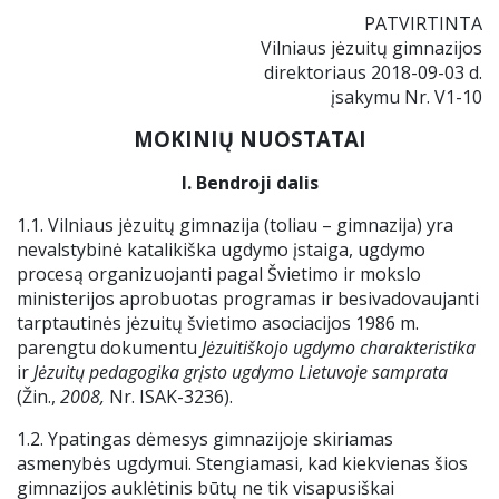
Renginiai
PATVIRTINTA
Vilniaus jėzuitų gimnazijos
Tėvų geradarystės programa
Tėvų komitetas
Nuotolinis mokymas
Ieškome darbuotojų
direktoriaus 2018-09-03 d.
įsakymu Nr. V1-10
Stadiono siena
Alumnai
Teams ir Microsoft 365
MOKINIŲ NUOSTATAI
Idėjų dėžutė
VJG choras „Krantas“
Elektroninis dienynas
I.
Bendroji dalis
1.1. Vilniaus jėzuitų gimnazija (toliau – gimnazija) yra
Kontaktai
Pamokų keitimai
nevalstybinė katalikiška ugdymo įstaiga, ugdymo
procesą organizuojanti pagal Švietimo ir mokslo
Nuoma
UP kalendorius
ministerijos aprobuotas programas ir besivadovaujanti
tarptautinės jėzuitų švietimo asociacijos 1986 m.
parengtu dokumentu
Jėzuitiškojo ugdymo charakteristika
Ugdymo plano aprašas
ir
Jėzuitų pedagogika grįsto ugdymo Lietuvoje samprata
(Žin.,
2008,
Nr. ISAK-3236).
Mokinių nuostatai
1.2. Ypatingas dėmesys gimnazijoje skiriamas
asmenybės ugdymui. Stengiamasi, kad kiekvienas šios
Uniforma
gimnazijos auklėtinis būtų ne tik visapusiškai