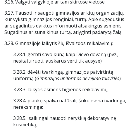
3.26. Valgyti valgykloje ar tam skirtose vietose.
3.27. Tausoti ir saugoti gimnazijos ar kitų organizacijų,
kur vyksta gimnazijos renginiai, turtą. Apie sugedusius
ar sugadintus daiktus informuoti atsakingus asmenis.
Sugadinus ar sunaikinus turtą, atlyginti padarytą žalą.
3.28. Gimnazijoje laikytis šių išvaizdos reikalavimų:
3.28.1. gerbti savo kūną kaip Dievo dovaną (pvz.,
nesitatuiruoti, auskarus verti tik ausyse);
3.28.2. dėvėti tvarkingą, gimnazijos patvirtintą
uniformą (
Gimnazijos uniformos dėvėjimo taisyklės
);
3.28.3. laikytis asmens higienos reikalavimų;
3.28.4. plaukų spalva natūrali, šukuosena tvarkinga,
nerėksminga;
3.28.5. saikingai naudoti neryškią dekoratyvinę
kosmetiką;