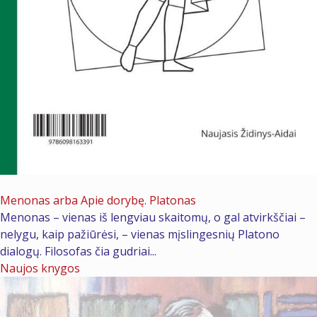
2026 m. liepos 2 d.
Menonas arba Apie dorybę. Platonas
Menonas – vienas iš lengviau skaitomų, o gal atvirkščiai –
nelygu, kaip pažiūrėsi, – vienas mįslingesnių Platono
dialogų. Filosofas čia gudriai...
Naujos knygos