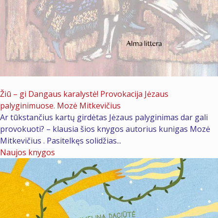
2026 m. liepos 2 d.
Žiū – gi Dangaus karalystė! Provokacija Jėzaus
palyginimuose. Mozė Mitkevičius
Ar tūkstančius kartų girdėtas Jėzaus palyginimas dar gali
provokuoti? – klausia šios knygos autorius kunigas Mozė
Mitkevičius . Pasitelkęs solidžias...
Naujos knygos