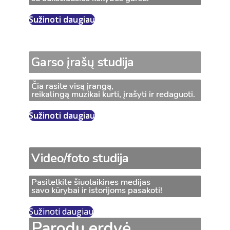
Sužinoti daugiau
Garso įrašų studija
Čia rasite visą įrangą,
reikalingą muzikai kurti, įrašyti ir redaguoti.
Sužinoti daugiau
Video/foto studija
Pasitelkite šiuolaikines medijas
savo kūrybai ir istorijoms pasakoti!
Sužinoti daugiau
Parodų erdvė