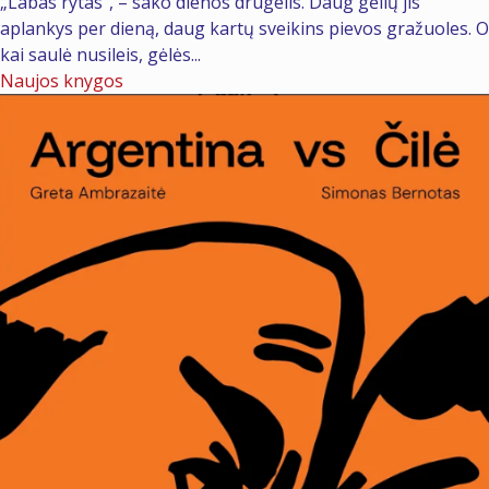
„Labas rytas“, – sako dienos drugelis. Daug gėlių jis
aplankys per dieną, daug kartų sveikins pievos gražuoles. O
kai saulė nusileis, gėlės...
Naujos knygos