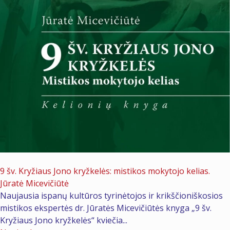
2026 m. gegužės 23 d.
9 šv. Kryžiaus Jono kryžkelės: mistikos mokytojo kelias.
Jūratė Micevičiūtė
Naujausia ispanų kultūros tyrinėtojos ir krikščioniškosios
mistikos ekspertės dr. Jūratės Micevičiūtės knyga „9 šv.
Kryžiaus Jono kryžkelės“ kviečia...