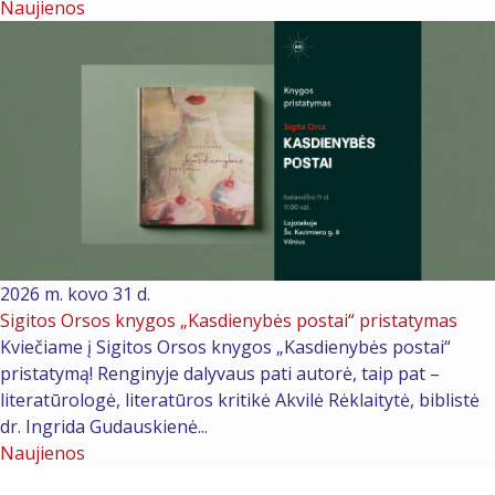
Naujienos
2026 m. kovo 31 d.
Sigitos Orsos knygos „Kasdienybės postai“ pristatymas
Kviečiame į Sigitos Orsos knygos „Kasdienybės postai“
pristatymą! Renginyje dalyvaus pati autorė, taip pat –
literatūrologė, literatūros kritikė Akvilė Rėklaitytė, biblistė
dr. Ingrida Gudauskienė...
Naujienos