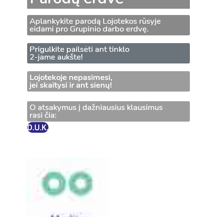
Aplankykite parodą Lojotekos rūsyje
eidami pro Grupinio darbo erdvę.
Prigulkite pailsėti ant tinklo
2-jame aukšte!
Lojotekoje nepasimesi,
jei skaitysi ir ant sienų!
O atsakymus į dažniausius klausimus
rasi čia:
D.U.K.