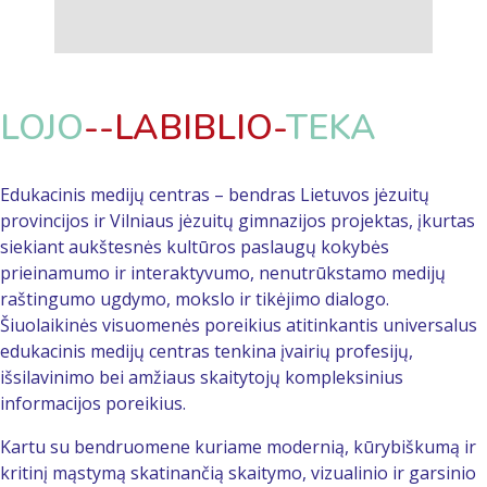
LOJO
-
-LA
BIBLIO-
TEKA
Edukacinis medijų centras – bendras Lietuvos jėzuitų
provincijos ir Vilniaus jėzuitų gimnazijos projektas, įkurtas
siekiant aukštesnės kultūros paslaugų kokybės
prieinamumo ir interaktyvumo, nenutrūkstamo medijų
raštingumo ugdymo, mokslo ir tikėjimo dialogo.
Šiuolaikinės visuomenės poreikius atitinkantis universalus
edukacinis medijų centras tenkina įvairių profesijų,
išsilavinimo bei amžiaus skaitytojų kompleksinius
informacijos poreikius.
Kartu su bendruomene kuriame modernią, kūrybiškumą ir
kritinį mąstymą skatinančią skaitymo, vizualinio ir garsinio