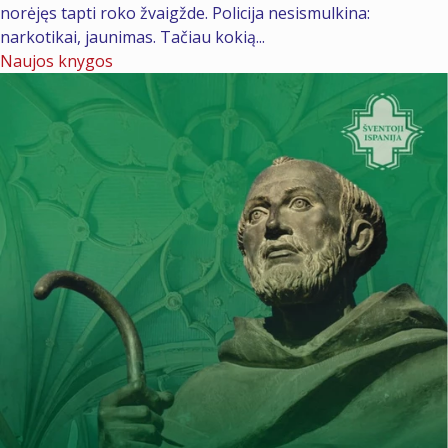
norėjęs tapti roko žvaigžde. Policija nesismulkina:
narkotikai, jaunimas. Tačiau kokią...
Naujos knygos