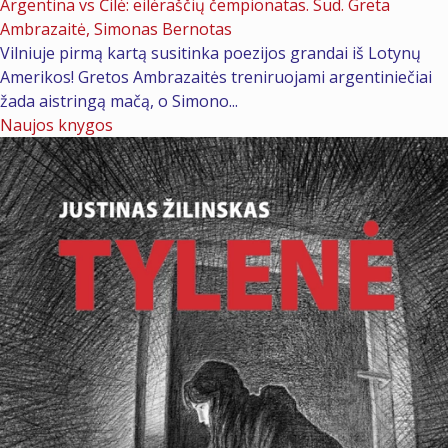
Argentina vs Čilė: eilėraščių čempionatas. Sud. Greta
Ambrazaitė, Simonas Bernotas
Vilniuje pirmą kartą susitinka poezijos grandai iš Lotynų
Amerikos! Gretos Ambrazaitės treniruojami argentiniečiai
žada aistringą mačą, o Simono...
Naujos knygos