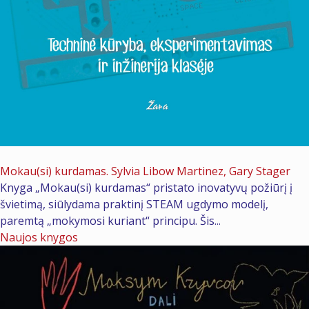
2026 m. gegužės 21 d.
Mokau(si) kurdamas. Sylvia Libow Martinez, Gary Stager
Knyga „Mokau(si) kurdamas“ pristato inovatyvų požiūrį į
švietimą, siūlydama praktinį STEAM ugdymo modelį,
paremtą „mokymosi kuriant“ principu. Šis...
Naujos knygos