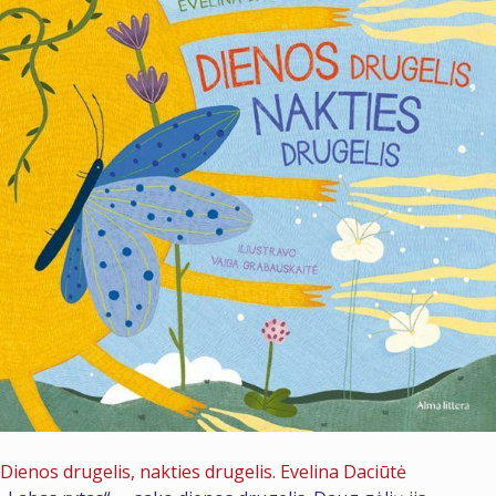
2026 m. liepos 2 d.
Dienos drugelis, nakties drugelis. Evelina Daciūtė