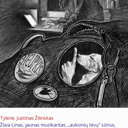
2026 m. gegužės 23 d.
Tylenė. Justinas Žilinskas
Žūva Linas, jaunas muzikantas, „auksinių tėvų“ sūnus,