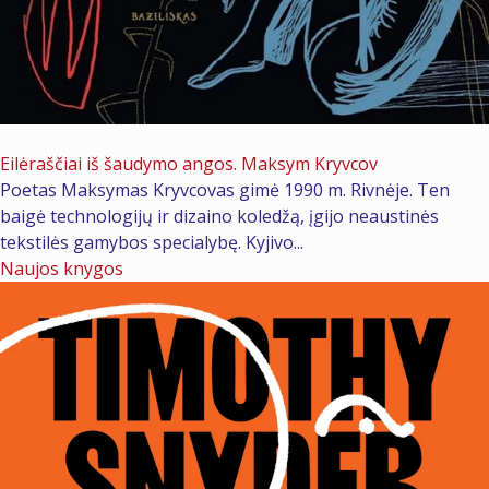
2026 m. gegužės 21 d.
Eilėraščiai iš šaudymo angos. Maksym Kryvcov
Poetas Maksymas Kryvcovas gimė 1990 m. Rivnėje. Ten
baigė technologijų ir dizaino koledžą, įgijo neaustinės
tekstilės gamybos specialybę. Kyjivo...
Naujos knygos