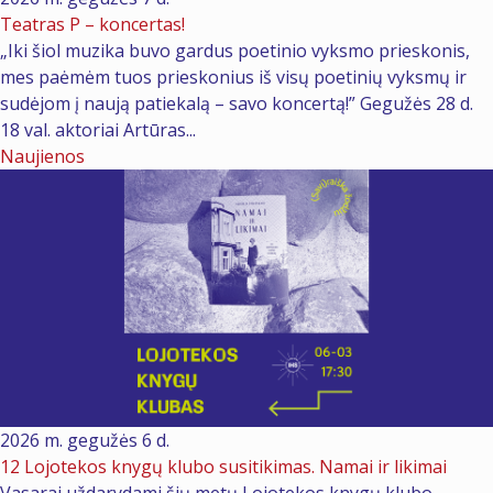
Teatras P – koncertas!
„Iki šiol muzika buvo gardus poetinio vyksmo prieskonis,
mes paėmėm tuos prieskonius iš visų poetinių vyksmų ir
sudėjom į naują patiekalą – savo koncertą!” Gegužės 28 d.
18 val. aktoriai Artūras...
Naujienos
2026 m. gegužės 6 d.
12 Lojotekos knygų klubo susitikimas. Namai ir likimai