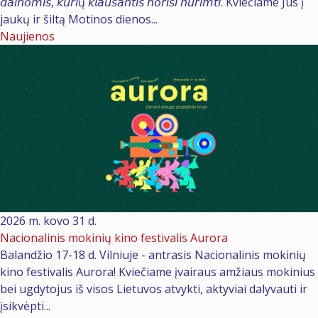
𝘥𝘢𝘪𝘯𝘰𝘮𝘪𝘴, 𝘬𝘶𝘳𝘪ų 𝘬𝘭𝘢𝘶𝘴𝘢𝘯𝘵𝘪𝘴 𝘯𝘰𝘳𝘪𝘴𝘪 𝘯𝘶𝘳𝘪𝘮𝘵𝘪. Kviečiame Jus į
jaukų ir šiltą Motinos dienos...
Naujienos
2026 m. kovo 31 d.
Nacionalinis mokinių kino festivalis Aurora
Balandžio 17-18 d. Vilniuje - antrasis Nacionalinis mokinių
kino festivalis Aurora! Kviečiame įvairaus amžiaus mokinius
bei ugdytojus iš visos Lietuvos atvykti, aktyviai dalyvauti ir
įsikvėpti...