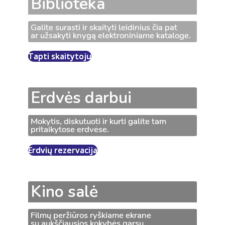
Biblioteka
Galite surasti ir skaityti leidinius čia pat
ar užsakyti knygą elektroniniame kataloge.
Tapti skaitytoju
Erdvės darbui
Mokytis, diskutuoti ir kurti galite tam
pritaikytose erdvėse.
Erdvių rezervacija
Kino salė
Filmų peržiūros ryškiame ekrane
su aukščiausios kokybės garsu.