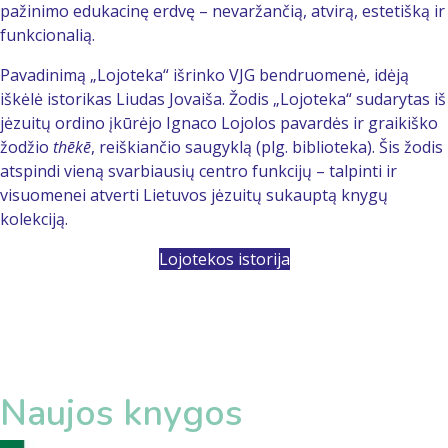
pažinimo edukacinę erdvę – nevaržančią, atvirą, estetišką ir
funkcionalią.
Pavadinimą „Lojoteka“ išrinko VJG bendruomenė, idėją
iškėlė istorikas Liudas Jovaiša. Žodis „Lojoteka“ sudarytas iš
jėzuitų ordino įkūrėjo Ignaco Lojolos pavardės ir graikiško
žodžio
thēkē
, reiškiančio saugyklą (plg. biblioteka). Šis žodis
atspindi vieną svarbiausių centro funkcijų – talpinti ir
visuomenei atverti Lietuvos jėzuitų sukauptą knygų
kolekciją.
Lojotekos istorija
Naujos knygos