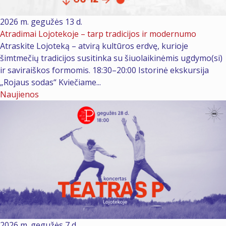
2026 m. gegužės 13 d.
Atradimai Lojotekoje – tarp tradicijos ir modernumo
Atraskite Lojoteką – atvirą kultūros erdvę, kurioje
šimtmečių tradicijos susitinka su šiuolaikinėmis ugdymo(si)
ir saviraiškos formomis. 18:30–20:00 Istorinė ekskursija
„Rojaus sodas“ Kviečiame...
Naujienos
2026 m. gegužės 7 d.