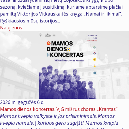
Vasarai uždarydami šių metų Lojotekos knygų klubo
sezoną, kviečiame į susitikimą, kuriame aptarsime plačiai
pamiltą Viktorijos Vitkauskaitės knygą „Namai ir likimai“.
Ryškiausios mūsų istorijos...
Naujienos
2026 m. gegužės 6 d.
Mamos dienos koncertas. VJG mišrus choras „Krantas“
𝘔𝘢𝘮𝘰𝘴 𝘬𝘷𝘦𝘱𝘪𝘢 𝘷𝘢𝘪𝘬𝘺𝘴𝘵𝘦 𝘪𝘳 𝘫𝘰𝘴 𝘱𝘳𝘪𝘴𝘪𝘮𝘪𝘯𝘪𝘮𝘢𝘪𝘴. 𝘔𝘢𝘮𝘰𝘴
𝘬𝘷𝘦𝘱𝘪𝘢 𝘯𝘢𝘮𝘢𝘪𝘴, į 𝘬𝘶𝘳𝘪𝘶𝘰𝘴 𝘨𝘦𝘳𝘢 𝘴𝘶𝘨𝘳įž𝘵𝘪. 𝘔𝘢𝘮𝘰𝘴 𝘬𝘷𝘦𝘱𝘪𝘢