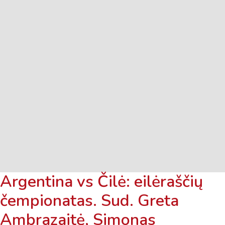
Argentina vs Čilė: eilėraščių
čempionatas. Sud. Greta
Ambrazaitė, Simonas