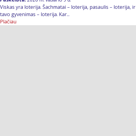
Viskas yra loterija. Šachmatai – loterija, pasaulis – loterija, ir
tavo gyvenimas – loterija. Kar...
Plačiau