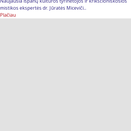
Naujausia ispanų kultūros tyrinėtojos ir krikščioniškosios
mistikos ekspertės dr. Jūratės Miceviči...
Plačiau