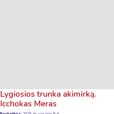
Lygiosios trunka akimirką.
Icchokas Meras
Paskelbta:
2026 m. vasario 9 d.