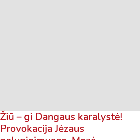
Žiū – gi Dangaus karalystė!
Provokacija Jėzaus