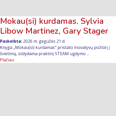
Mokau(si) kurdamas. Sylvia
Libow Martinez, Gary Stager
Paskelbta:
2026 m. gegužės 21 d.
Knyga „Mokau(si) kurdamas“ pristato inovatyvų požiūrį į
švietimą, siūlydama praktinį STEAM ugdymo ...
Plačiau