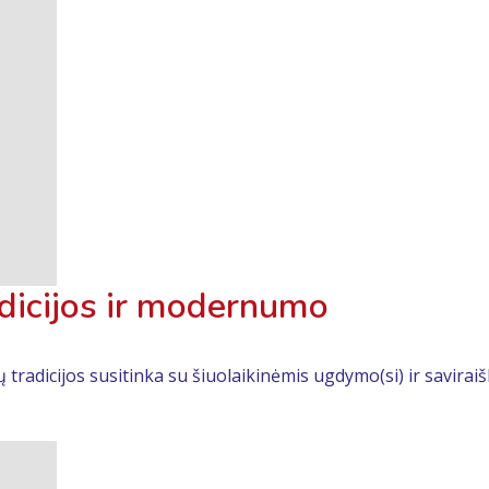
adicijos ir modernumo
ų tradicijos susitinka su šiuolaikinėmis ugdymo(si) ir savira