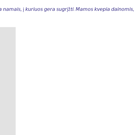
𝘱𝘪𝘢 𝘯𝘢𝘮𝘢𝘪𝘴, į 𝘬𝘶𝘳𝘪𝘶𝘰𝘴 𝘨𝘦𝘳𝘢 𝘴𝘶𝘨𝘳įž𝘵𝘪. 𝘔𝘢𝘮𝘰𝘴 𝘬𝘷𝘦𝘱𝘪𝘢 𝘥𝘢𝘪𝘯𝘰