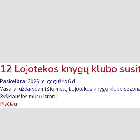
12 Lojotekos knygų klubo susit
Paskelbta:
2026 m. gegužės 6 d.
Vasarai uždarydami šių metų Lojotekos knygų klubo sezoną, k
Ryškiausios mūsų istorij...
Plačiau