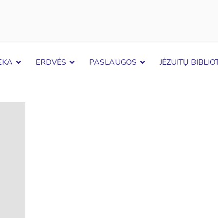
EKA
ERDVĖS
PASLAUGOS
JĖZUITŲ BIBLI