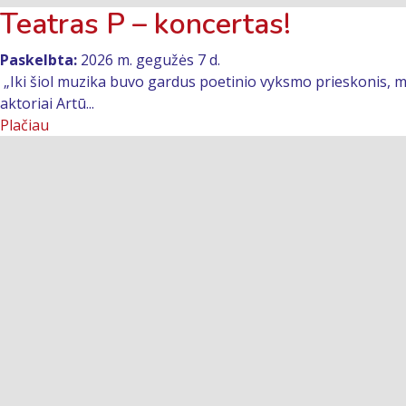
Teatras P – koncertas!
Paskelbta:
2026 m. gegužės 7 d.
„Iki šiol muzika buvo gardus poetinio vyksmo prieskonis, me
aktoriai Artū...
Plačiau