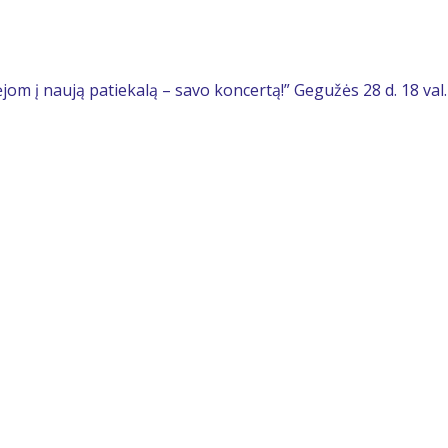
m į naują patiekalą – savo koncertą!” Gegužės 28 d. 18 val.