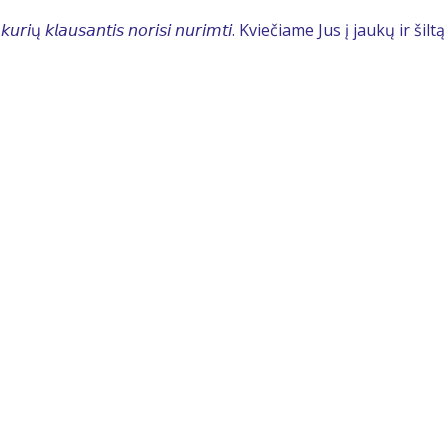
𝘮𝘪𝘴, 𝘬𝘶𝘳𝘪ų 𝘬𝘭𝘢𝘶𝘴𝘢𝘯𝘵𝘪𝘴 𝘯𝘰𝘳𝘪𝘴𝘪 𝘯𝘶𝘳𝘪𝘮𝘵𝘪. Kviečiame Jus į jaukų ir šiltą