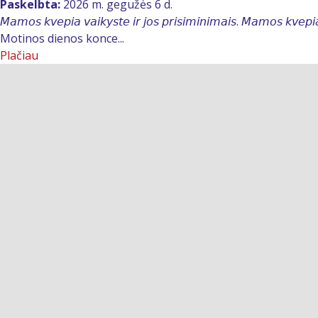
Paskelbta:
2026 m. gegužės 6 d.
𝘔𝘢𝘮𝘰𝘴 𝘬𝘷𝘦𝘱𝘪𝘢 𝘷𝘢𝘪𝘬𝘺𝘴𝘵𝘦 𝘪𝘳 𝘫𝘰𝘴 𝘱𝘳𝘪𝘴𝘪𝘮𝘪𝘯𝘪𝘮𝘢𝘪𝘴. 𝘔𝘢𝘮𝘰𝘴 𝘬𝘷
Motinos dienos konce...
Plačiau