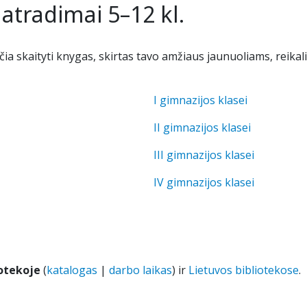
 atradimai 5–12 kl.
VJ
M
Re
Tė
Tė
Ie
iečia skaityti knygas, skirtas tavo amžiaus jaunuoliams, re
St
A
Te
I gimnazijos klasei
Id
VJ
II gimnazijos klasei
III gimnazijos klasei
Ko
IV gimnazijos klasei
N
U
otekoje
(
katalogas
|
darbo laikas
) ir
Lietuvos bibliotekose
.