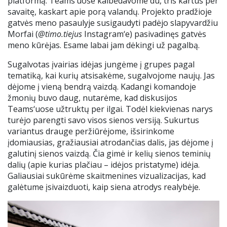
platformą. Teams‘uose kalbėdavome du, tris kartus per
savaitę, kaskart apie porą valandų. Projekto pradžioje
gatvės meno pasaulyje susigaudyti padėjo slapyvardžiu
Morfai (
@timo.tiejus
Instagram‘e) pasivadinęs gatvės
meno kūrėjas. Esame labai jam dėkingi už pagalbą.
Sugalvotas įvairias idėjas jungėme į grupes pagal
tematiką, kai kurių atsisakėme, sugalvojome naujų. Jas
dėjome į vieną bendrą vaizdą. Kadangi komandoje
žmonių buvo daug, nutarėme, kad diskusijos
Teams‘uose užtruktų per ilgai. Todėl kiekvienas narys
turėjo parengti savo visos sienos versiją. Sukurtus
variantus drauge peržiūrėjome, išsirinkome
įdomiausias, gražiausiai atrodančias dalis, jas dėjome į
galutinį sienos vaizdą. Čia gimė ir kelių sienos teminių
dalių (apie kurias plačiau – idėjos pristatyme) idėja.
Galiausiai sukūrėme skaitmenines vizualizacijas, kad
galėtume įsivaizduoti, kaip siena atrodys realybėje.