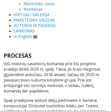
Menininko siena
Mokinio pažymėjimas
Kosmosas
VIRTUALI GALERIJA
ANKSTESNIS VAIZDAS
Apsauga nuo smurto
AUTORIAI IR PADĖKOS
LANKYMAS
Atlyginimas už ugdymą
In English
.
PROCESAS
VJG mokinių savanorių komanda prie šio projekto
pradėjo dirbti 2020 m. spalį. Tiesa, jis buvo mėgintas
įgyvendinti anksčiau, 2018-aisiais, tačiau tik 2020 m.
pavasarį buvo suburta kūrybinė grupė. Prie jos
prisijungė visi norintys mokiniai, o vėliau, rudenį,
komandą dar papildėme.
Spalį pradėjome ieškoti idėjų piešiniams ir bendrai
kompozicijai. Dirbome nuotoliniu būdu, per Teams