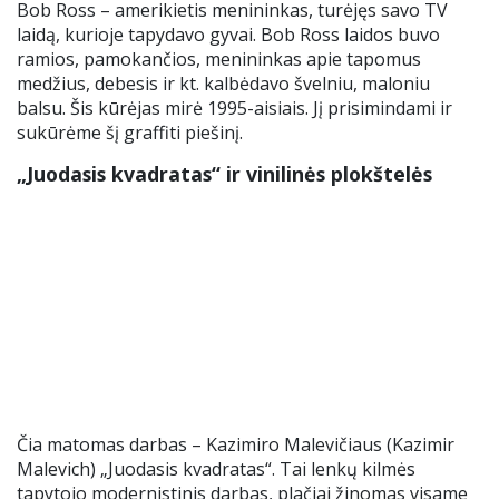
Bob Ross – amerikietis menininkas, turėjęs savo TV
laidą, kurioje tapydavo gyvai. Bob Ross laidos buvo
ramios, pamokančios, menininkas apie tapomus
medžius, debesis ir kt. kalbėdavo švelniu, maloniu
balsu. Šis kūrėjas mirė 1995-aisiais. Jį prisimindami ir
sukūrėme šį graffiti piešinį.
„Juodasis kvadratas“ ir vinilinės plokštelės
Čia matomas darbas – Kazimiro Malevičiaus (Kazimir
Malevich) „Juodasis kvadratas“. Tai lenkų kilmės
tapytojo modernistinis darbas, plačiai žinomas visame