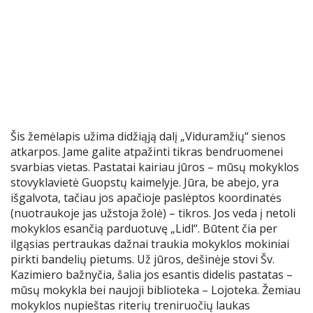
Šis žemėlapis užima didžiąją dalį „Viduramžių“ sienos
atkarpos. Jame galite atpažinti tikras bendruomenei
svarbias vietas. Pastatai kairiau jūros – mūsų mokyklos
stovyklavietė Guopstų kaimelyje. Jūra, be abejo, yra
išgalvota, tačiau jos apačioje paslėptos koordinatės
(nuotraukoje jas užstoja žolė) – tikros. Jos veda į netoli
mokyklos esančią parduotuvę „Lidl“. Būtent čia per
ilgąsias pertraukas dažnai traukia mokyklos mokiniai
pirkti bandelių pietums. Už jūros, dešinėje stovi Šv.
Kazimiero bažnyčia, šalia jos esantis didelis pastatas –
mūsų mokykla bei naujoji biblioteka – Lojoteka. Žemiau
mokyklos nupieštas riterių treniruočių laukas