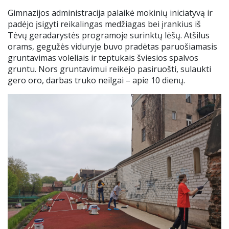
Gimnazijos administracija palaikė mokinių iniciatyvą ir
padėjo įsigyti reikalingas medžiagas bei įrankius iš
Tėvų geradarystės programoje surinktų lėšų. Atšilus
orams, gegužės viduryje buvo pradėtas paruošiamasis
gruntavimas voleliais ir teptukais šviesios spalvos
gruntu. Nors gruntavimui reikėjo pasiruošti, sulaukti
gero oro, darbas truko neilgai – apie 10 dienų.