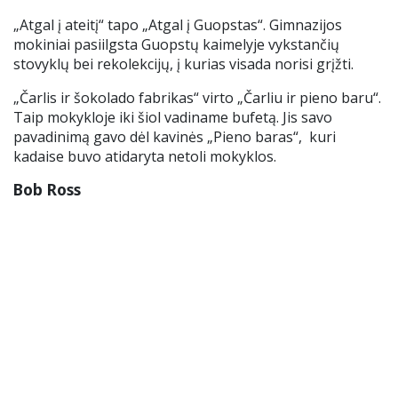
„Atgal į ateitį“ tapo „Atgal į Guopstas“. Gimnazijos
mokiniai pasiilgsta Guopstų kaimelyje vykstančių
stovyklų bei rekolekcijų, į kurias visada norisi grįžti.
„Čarlis ir šokolado fabrikas“ virto „Čarliu ir pieno baru“.
Taip mokykloje iki šiol vadiname bufetą. Jis savo
pavadinimą gavo dėl kavinės „Pieno baras“, kuri
kadaise buvo atidaryta netoli mokyklos.
Bob Ross