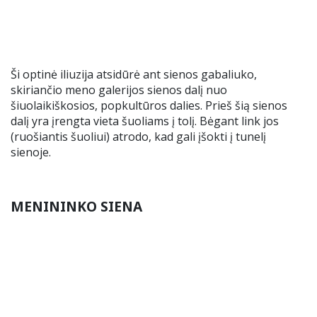
Ši optinė iliuzija atsidūrė ant sienos gabaliuko,
skiriančio meno galerijos sienos dalį nuo
šiuolaikiškosios, popkultūros dalies. Prieš šią sienos
dalį yra įrengta vieta šuoliams į tolį. Bėgant link jos
(ruošiantis šuoliui) atrodo, kad gali įšokti į tunelį
sienoje.
MENININKO SIENA