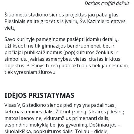
Darbas graffiti dažais
Šiuo metu stadiono sienos projektas jau pabaigtas.
Piešiniais galite grožėtis iš įvairių Šv. Kazimiero gatvės
vietų.
Savo kūrinyje pamėginome paslėpti įdomių detalių,
užfiksuoti ne tik gimnazijos bendruomenei, bet ir
plačiajai publikai žinomus (pop)kultūros ženklus ir
simbolius, įvairias asmenybes, vietas, citatas ir kitus
objektus. Piešinys turėtų būti aktualus tiek jaunesniam,
tiek vyresniam žiūrovui.
IDĖJOS PRISTATYMAS
Visas VJG stadiono sienos piešinys yra padalintas į
keturias temines dalis. Žiūrint į sieną iš kairės į dešinę
matosi senovinė, viduramžius primenanti dalis,
atspindinti mokyklą bei jos gyvenimą. Dešiniau jos –
šiuolaikiška, popkultūros dalis. Toliau – didelė,