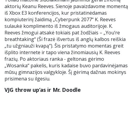
aktorių Keanu Reeves. Sienoje pavaizdavome momentą
iš Xbox E3 konferencijos, kur pristatinėdamas
kompiuterinį žaidimą „Cyberpunk 2077“ K. Reeves
sulaukė komplimento iš žmogaus auditorijoje. K.
Reeves žmogui atsakė tokiais pat žodžiais – „You‘re
breathtaking“ (Ši frazė išvertus iš anglų kalbos reiškia
„tu užgniauži kvapą“). Šis pristatymo momentas greit
išplito internete ir tapo viena žinomiausių K. Reeves
frazių. Po aktoriaus ranka - geltonas gėrimo
„Wosanka“ pakelis, kuris kadaise buvo pardavinėjamas
mūsų gimnazijos valgykloje. Šį gėrimą dažnas mokinys
prisimena su ilgesiu.
VJG throw up‘as ir Mr. Doodle