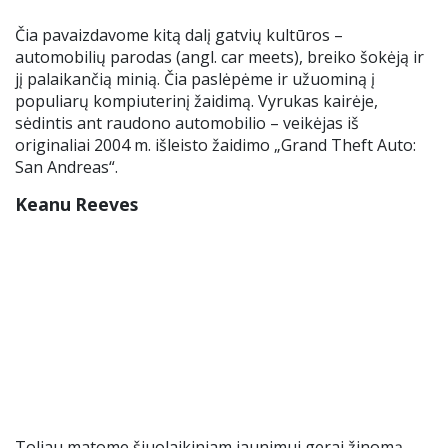
Čia pavaizdavome kitą dalį gatvių kultūros –
automobilių parodas (angl. car meets), breiko šokėją ir
jį palaikančią minią. Čia paslėpėme ir užuominą į
populiarų kompiuterinį žaidimą. Vyrukas kairėje,
sėdintis ant raudono automobilio – veikėjas iš
originaliai 2004 m. išleisto žaidimo „Grand Theft Auto:
San Andreas“.
Keanu Reeves
Toliau matome šiuolaikiniam jaunimui gerai žinomą