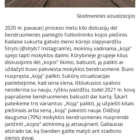
Skaitmeninės vizualizacijos
2020 m. pavasarį proceso metu kilo diskusijų dėl
bendruomenės pamėgto futbolininko kojos piešinio.
Kadaise sukurta gatvės meno kūrėjo slapyvardžiu
Stryts (
@stryts1
Instagram‘e), mokinių vadinama „koja“
spėjo tapti mokyklos dalimi. Kūrybinėje grupėje kilus
diskusijoms dėl „kojos“ likimo, balsuoti, ją palikti ar
uždažyti buvo pakviesta mokyklos bendruomenė. Buvo
nuspręsta „koją“ palikti. Sukūrę vizualizacijas
pastebėjome, kad sena siena, išblukusios spalvos
nesiderina su nauju, ryškiu įvaizdžiu, todėl 2021 m. kovą
paprašėme bendruomenės balsuoti dar kartą. Šįkart
pateikėme tris variantus: „Koją“ palikti, ją užpiešti kitais
piešiniais arba seną „koją“ pakeisti nauja. Didžioji
dauguma (70%) mokyklos bendruomenės nusprendė
įamžinti „kojos“ atminimą ją atnaujinant. Galiausiai
atsirado tai, ką šiandien galite matyti ant stadiono
sienos gyvai.