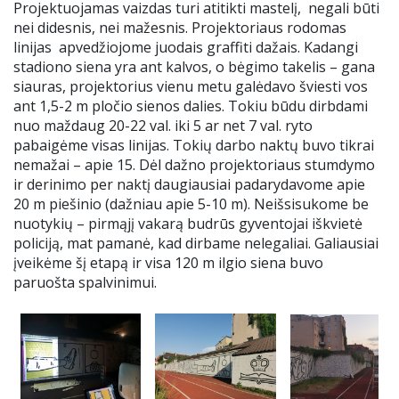
Projektuojamas vaizdas turi atitikti mastelį, negali būti
nei didesnis, nei mažesnis. Projektoriaus rodomas
linijas apvedžiojome juodais graffiti dažais. Kadangi
stadiono siena yra ant kalvos, o bėgimo takelis – gana
siauras, projektorius vienu metu galėdavo šviesti vos
ant 1,5-2 m pločio sienos dalies. Tokiu būdu dirbdami
nuo maždaug 20-22 val. iki 5 ar net 7 val. ryto
pabaigėme visas linijas. Tokių darbo naktų buvo tikrai
nemažai – apie 15. Dėl dažno projektoriaus stumdymo
ir derinimo per naktį daugiausiai padarydavome apie
20 m piešinio (dažniau apie 5-10 m). Neišsisukome be
nuotykių – pirmąjį vakarą budrūs gyventojai iškvietė
policiją, mat pamanė, kad dirbame nelegaliai. Galiausiai
įveikėme šį etapą ir visa 120 m ilgio siena buvo
paruošta spalvinimui.