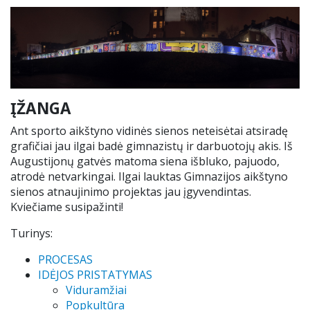
Renginiai
Tėvų geradarystės programa
Tėvų komitetas
Nuotolinis mokymas
Ieškome darbuotojų
Stadiono siena
Alumnai
Teams ir Microsoft 365
ĮŽANGA
Idėjų dėžutė
VJG choras „Krantas“
Elektroninis dienynas
Ant sporto aikštyno vidinės sienos neteisėtai atsiradę
grafičiai jau ilgai badė gimnazistų ir darbuotojų akis. Iš
Kontaktai
Pamokų keitimai
Augustijonų gatvės matoma siena išbluko, pajuodo,
atrodė netvarkingai. Ilgai lauktas Gimnazijos aikštyno
Nuoma
UP kalendorius
sienos atnaujinimo projektas jau įgyvendintas.
Kviečiame susipažinti!
Ugdymo plano aprašas
Turinys:
Mokinių nuostatai
PROCESAS
IDĖJOS PRISTATYMAS
Viduramžiai
Uniforma
Popkultūra