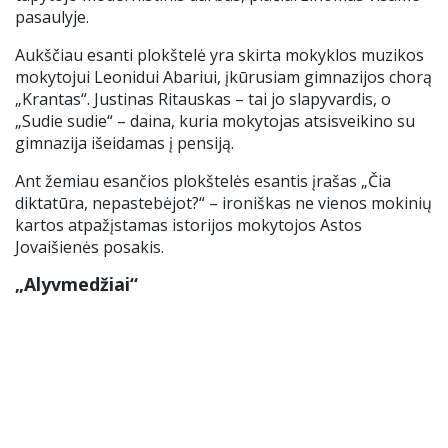
pasaulyje.
Aukščiau esanti plokštelė yra skirta mokyklos muzikos
mokytojui Leonidui Abariui, įkūrusiam gimnazijos chorą
„Krantas“. Justinas Ritauskas – tai jo slapyvardis, o
„Sudie sudie“ – daina, kuria mokytojas atsisveikino su
gimnazija išeidamas į pensiją.
Ant žemiau esančios plokštelės esantis įrašas „Čia
diktatūra, nepastebėjot?“ – ironiškas ne vienos mokinių
kartos atpažįstamas istorijos mokytojos Astos
Jovaišienės posakis.
„Alyvmedžiai“