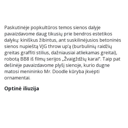
Paskutinėje popkultūros temos sienos dalyje
pavaizdavome daug tikusių prie bendros estetikos
dalykų: kiniškus žibintus, ant suskilinėjusios betoninės
sienos nupieštą VJG throw up‘ą (burbulinių raidžių
greitas graffiti stilius, dažniausiai atliekamas greitai),
robotą BB8 iš filmų serijos „Žvaigždžių karai“. Taip pat
dešinėje pavaizdavome plyšį sienoje, kurio dugne
matosi menininko Mr. Doodle kūryba įkvėpti
ornamentai.
Optinė iliuzija