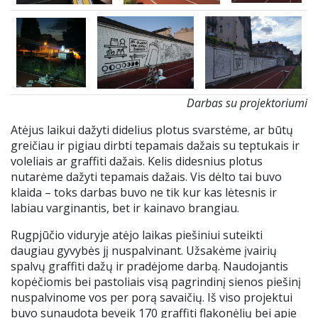
Darbas su projektoriumi
Atėjus laikui dažyti didelius plotus svarstėme, ar būtų
greičiau ir pigiau dirbti tepamais dažais su teptukais ir
voleliais ar graffiti dažais. Kelis didesnius plotus
nutarėme dažyti tepamais dažais. Vis dėlto tai buvo
klaida – toks darbas buvo ne tik kur kas lėtesnis ir
labiau varginantis, bet ir kainavo brangiau.
Rugpjūčio viduryje atėjo laikas piešiniui suteikti
daugiau gyvybės jį nuspalvinant. Užsakėme įvairių
spalvų graffiti dažų ir pradėjome darbą. Naudojantis
kopėčiomis bei pastoliais visą pagrindinį sienos piešinį
nuspalvinome vos per porą savaičių. Iš viso projektui
buvo sunaudota beveik 170 graffiti flakonėlių bei apie