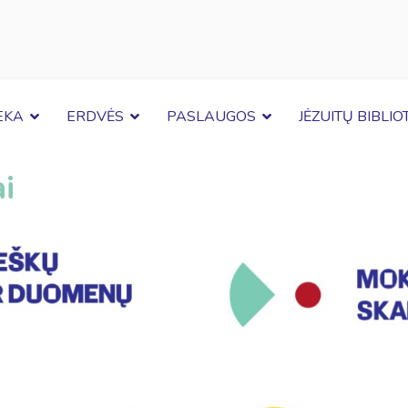
EKA
ERDVĖS
PASLAUGOS
JĖZUITŲ BIBLI
ai