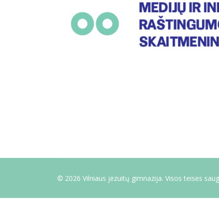
© 2026 Vilniaus jėzuitų gimnazija. Visos teisės sa