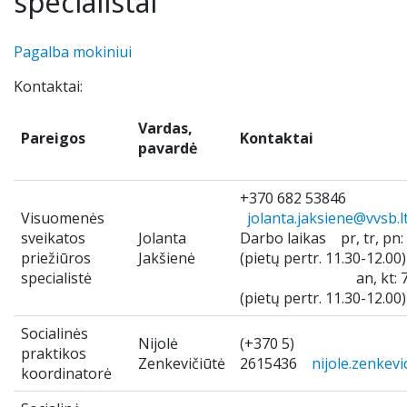
specialistai
Renginiai
Tėvų geradarystės programa
Tėvų komitetas
Nuotolinis mokymas
Ieškome darbuotojų
Pagalba mokiniui
Kontaktai:
Stadiono siena
Alumnai
Teams ir Microsoft 365
Vardas,
Pareigos
Kontaktai
Idėjų dėžutė
VJG choras „Krantas“
Elektroninis dienynas
pavardė
Kontaktai
Pamokų keitimai
+370 682 53846
Visuomenės
jolanta.jaksiene@vvsb.l
sveikatos
Jolanta
Darbo laikas pr, tr, pn:
Nuoma
UP kalendorius
priežiūros
Jakšienė
(pietų pertr. 11.30-12.00)
specialistė
an, kt: 7.00-
Ugdymo plano aprašas
(pietų pertr. 11.30-12.00)
Socialinės
Mokinių nuostatai
Nijolė
(+370 5)
praktikos
Zenkevičiūtė
2615436
nijole.zenkevi
koordinatorė
Uniforma