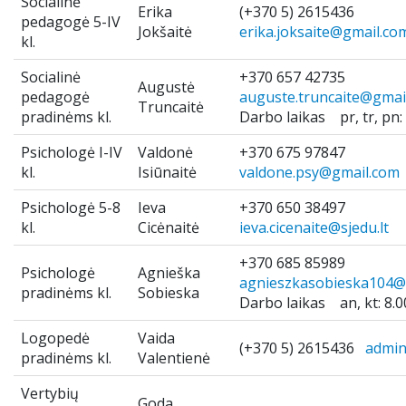
Socialinė
Erika
(+370 5) 2615436
pedagogė 5-IV
Mokinio pažymėjimas
Jokšaitė
erika.joksaite@gmail.co
kl.
Apsauga nuo smurto
Socialinė
+370 657 42735
Augustė
pedagogė
auguste.truncaite@gmai
Truncaitė
pradinėms kl.
Darbo laikas pr, tr, pn:
Atlyginimas už ugdymą
Psichologė I-IV
Valdonė
+370 675 97847
.
kl.
Isiūnaitė
valdone.psy@gmail.com
Psichologė 5-8
Ieva
+370 650 38497
kl.
Cicėnaitė
ieva.cicenaite@sjedu.lt
+370 685 85989
Psichologė
Agnieška
agnieszkasobieska104@
pradinėms kl.
Sobieska
Darbo laikas an, kt: 8.0
Logopedė
Vaida
(+370 5) 2615436
admin
pradinėms kl.
Valentienė
Vertybių
Goda