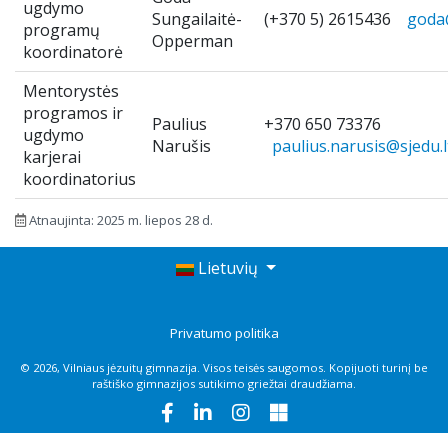
ugdymo
Sungailaitė-
(+370 5) 2615436
goda@
programų
Opperman
koordinatorė
Mentorystės
programos ir
Paulius
+370 650 73376
ugdymo
Narušis
paulius.narusis@sjedu.l
karjerai
koordinatorius
Atnaujinta: 2025 m. liepos 28 d.
Lietuvių
Privatumo politika
© 2026, Vilniaus jėzuitų gimnazija. Visos teisės saugomos. Kopijuoti turinį be
raštiško gimnazijos sutikimo griežtai draudžiama.