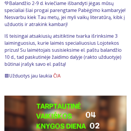
💚Balandžio 2-9 d. kviečiame išbandyti jėgas mūsų
specialiai šiai progai parengtame Pabėgimo kambaryje!
Nesvarbu kiek Tau metų, jei myli vaikų literatūrą, kibk į
užduotis ir atrakink kambarį!
Iš teisingai atsakiusių atsitiktine tvarka išrinksime 3
laiminguosius, kurie laimės specialiuosius Lojotekos
prizus! Su laimėtojais susisieksime el. paštu balandžio
10 d., tad paskutinėje žaidimo dalyje (rakto užduotyje)
būtinai įrašyk savo el. paštą!
🟩Užduotys jau laukia
ČIA