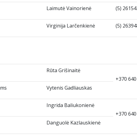
Laimutė Vainorienė
(5) 261
Virginija Larčenkienė
(5) 263
Rūta Grišinaitė
+370 64
ums
Vytenis Gadliauskas
Ingrida Baliukonienė
+370 64
Danguolė Kazlauskienė