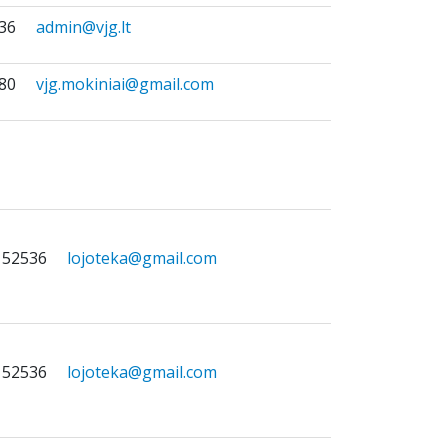
5436
admin@vjg.lt
9480
vjg.mokiniai@gmail.com
0 52536
lojoteka@gmail.com
0 52536
lojoteka@gmail.com