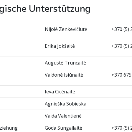
ogische Unterstützung
Nijolė Zenkevičiūtė
+370 (5
Erika Jokšaitė
+370 (5
Augustė Truncaitė
Valdonė Isiūnaitė
+370 67
Ieva Cicėnaitė
Agnieška Sobieska
Vaida Valentienė
rziehung
Goda Sungailaitė
+370 (5