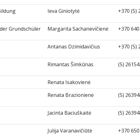
Bildung
Ieva Giniotytė
+370 (5
g der Grundschüler
Margarita Sachanevičienė
+370 64
Antanas Dzimidavičius
+370 (5
Rimantas Šimkūnas
(5) 261
Renata Isakovienė
Renata Brazionienė
(5) 263
Jacinta Baciuškaitė
(5) 263
Julija Varanavičiūtė
+370 65