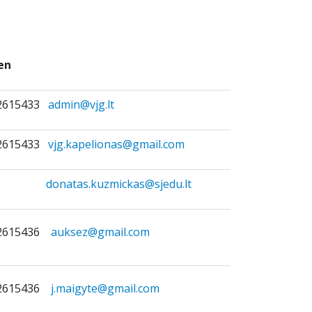
en
 2615433
admin@vjg.lt
 2615433
vjg.kapelionas@gmail.com
donatas.kuzmickas@sjedu.lt
) 2615436
auksez@gmail.com
) 2615436
j.maigyte@gmail.com