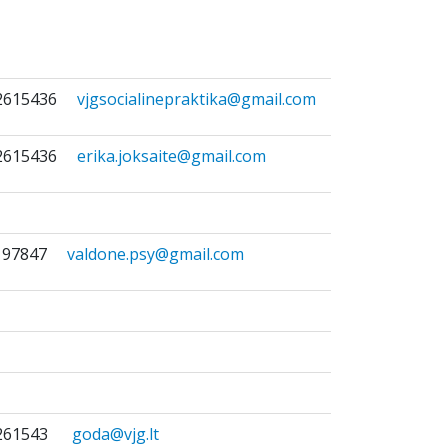
) 2615436
vjgsocialinepraktika@gmail.com
) 2615436
erika.joksaite@gmail.com
5 97847
valdone.psy@gmail.com
) 261543
goda@vjg.lt