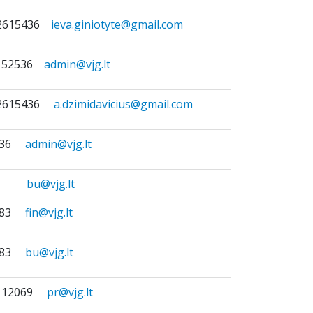
) 2615436
ieva.giniotyte@gmail.com
0 52536
admin@vjg.lt
) 2615436
a.dzimidavicius@gmail.com
5436
admin@vjg.lt
bu@vjg.lt
9483
fin@vjg.lt
9483
bu@vjg.lt
0 12069
pr@vjg.lt