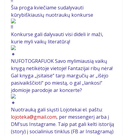
Šia proga kviečiame sudalyvauti
kūrybiškiausių nuotraukų konkurse
Konkurse gali dalyvauti visi dideli ir maži,
kurie myli vaikų literatūrą!
NUFOTOGRAFUOK Savo mylimiausią vaikų
knygą netikėtoje vietoje! Fantazijai ribų nėra!
Gal knyga „įsitaisė“ tarp margučių ar „išėjo
pasivaikščioti“ po miestą, o gal „lankosi“
įdomioje parodoje ar koncerte?
Nuotrauką gali siųsti Lojotekai el. paštu:
lojoteka@gmail.com
, per messengerį arba į
DM’sus Instagrame. Taip pat gali kelti istoriją
(story) į socialinius tinklus (FB ar Instagramą)