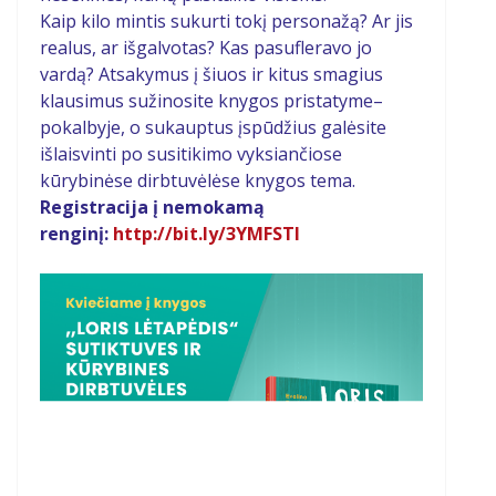
Kaip kilo mintis sukurti tokį personažą? Ar jis
realus, ar išgalvotas? Kas pasufleravo jo
vardą? Atsakymus į šiuos ir kitus smagius
klausimus sužinosite knygos pristatyme–
pokalbyje, o sukauptus įspūdžius galėsite
išlaisvinti po susitikimo vyksiančiose
kūrybinėse dirbtuvėlėse knygos tema.
Registracija į nemokamą
renginį:
http://bit.ly/3YMFSTl