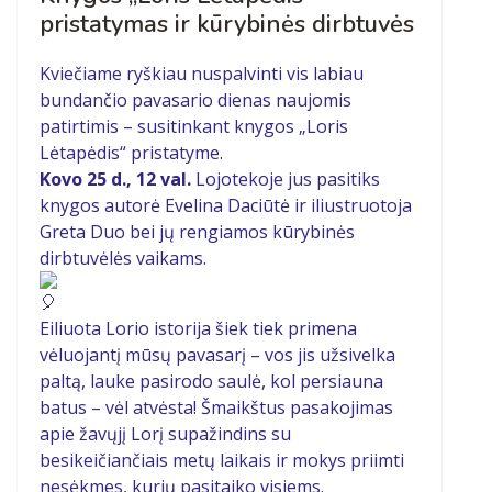
pristatymas ir kūrybinės dirbtuvės
Kviečiame ryškiau nuspalvinti vis labiau
bundančio pavasario dienas naujomis
patirtimis – susitinkant knygos „Loris
Lėtapėdis“ pristatyme.
Kovo 25 d., 12 val.
Lojotekoje jus pasitiks
knygos autorė Evelina Daciūtė ir iliustruotoja
Greta Duo bei jų rengiamos kūrybinės
dirbtuvėlės vaikams.
Eiliuota Lorio istorija šiek tiek primena
vėluojantį mūsų pavasarį – vos jis užsivelka
paltą, lauke pasirodo saulė, kol persiauna
batus – vėl atvėsta! Šmaikštus pasakojimas
apie žavųjį Lorį supažindins su
besikeičiančiais metų laikais ir mokys priimti
nesėkmes, kurių pasitaiko visiems.