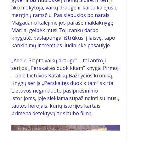
gyvenimas nubloškė į tremtį Sibire. Ir ten ji
liko mokytoja, vaikų drauge ir kartu kalėjusių
merginų ramsčiu. Pasislėpusios po narais
Magadano kalėjime jos parašė maldaknygę
Marija, gelbėk mus! Toji rankų darbo
knygutė, paslaptingai ištrūkusi į laisvę, tapo
kankinimų ir tremties liudininke pasaulyje.
„Adelė. Slapta vaikų draugė“ – tai antroji
serijos „Perskaitęs duok kitam“ knyga. Pirmoji
– apie Lietuvos Katalikų Bažnyčios kroniką.
Knygų serija „Perskaitęs duok kitam“ skirta
Lietuvos neginkluoto pasipriešinimo
istorijoms, joje siekiama supažindinti su mūsų
tautos herojais, kurių istorijos kartais
primena detektyvą ar siaubo filmą.