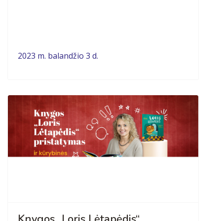
2023 m. balandžio 3 d.
Knygos „Loris Lėtapėdis“