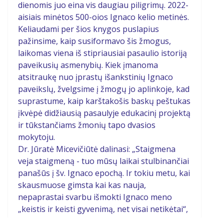
dienomis juo eina vis daugiau piligrimų. 2022-
aisiais minėtos 500-oios Ignaco kelio metinės.
Keliaudami per šios knygos puslapius
pažinsime, kaip susiformavo šis žmogus,
laikomas viena iš stipriausiai pasaulio istoriją
paveikusių asmenybių. Kiek įmanoma
atsitraukę nuo įprastų išankstinių Ignaco
paveikslų, žvelgsime į žmogų jo aplinkoje, kad
suprastume, kaip karštakošis baskų peštukas
įkvėpė didžiausią pasaulyje edukacinį projektą
ir tūkstančiams žmonių tapo dvasios
mokytoju.
Dr. Jūratė Micevičiūtė dalinasi: „Staigmena
veja staigmeną - tuo mūsų laikai stulbinančiai
panašūs į šv. Ignaco epochą. Ir tokiu metu, kai
skausmuose gimsta kai kas nauja,
nepaprastai svarbu išmokti Ignaco meno
„keistis ir keisti gyvenimą, net visai netikėtai“,
sako Jėzaus Draugijos generolas Arturas