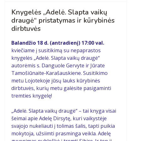
Knygelės „Adelė. Slapta vaikų
draugė“ pristatymas ir kūrybinės
dirbtuvės
Balandžio 18 d. (antradienį) 17:00 val.
kviečiame į susitikimą su nepaprastos
knygelės „Adelė. Slapta vaikų draugė“
autorėmis s. Danguole Gervyte ir Jūrate
Tamošiūnaite-Karašauskiene. Susitikimo
metu Lojotekoje jūsų lauks kūrybinės
dirbtuvės, kurių metu galėsite pasigaminti
tremties knygelę!
„Adelė. Slapta vaikų draugė“ – tai knyga visai
šeimai apie Adelę Dirsytę, kuri vaikystėje
svajojo nukeliauti į tolimas šalis, tapti puikia
mokytoja, užsiimti prasminga veikla. Adelę