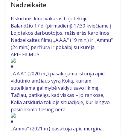
Nadzeikaite
Išskirtinis kino vakaras Lojotekoje!
Balandžio 17 d. (pirmadienį) 17:30 kviečiame į
Lojotekos darbuotojos, režisierės Karolinos
Nadzeikaitės filmų „A.A.A.“ (19 min.) ir „Ammu“
(24 min.) peržiūrą ir pokalbį su kūrėja.
APIE FILMUS
„A.A.A.” (2020 m.,) pasakojama istorija apie
vidutinio amžiaus vyrą Kolią, kuriam
suteikiama galimybė valdyti savo likimą.
Tačiau, patikėjęs, kad viskas – jo rankose,
Kolia atsiduria tokioje situacijoje, kur lengvo
pasirinkimo tiesiog nėra.
„Ammu” (2021 m.) pasakoja apie merginą,