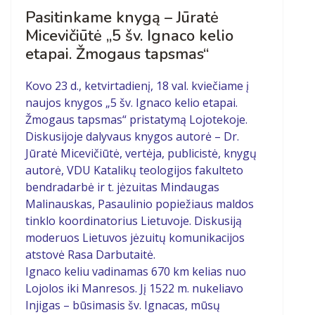
Pasitinkame knygą – Jūratė
Micevičiūtė „5 šv. Ignaco kelio
etapai. Žmogaus tapsmas“
Kovo 23 d., ketvirtadienį, 18 val. kviečiame į
naujos knygos „5 šv. Ignaco kelio etapai.
Žmogaus tapsmas“ pristatymą Lojotekoje.
Diskusijoje dalyvaus knygos autorė – Dr.
Jūratė Micevičiūtė, vertėja, publicistė, knygų
autorė, VDU Katalikų teologijos fakulteto
bendradarbė ir t. jėzuitas Mindaugas
Malinauskas, Pasaulinio popiežiaus maldos
tinklo koordinatorius Lietuvoje. Diskusiją
moderuos Lietuvos jėzuitų komunikacijos
atstovė Rasa Darbutaitė.
Ignaco keliu vadinamas 670 km kelias nuo
Lojolos iki Manresos. Jį 1522 m. nukeliavo
Injigas – būsimasis šv. Ignacas, mūsų