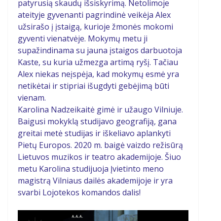
patyrusią skaudų išsiskyrimą. Netolimoje
ateityje gyvenanti pagrindinė veikėja Alex
užsirašo į įstaigą, kurioje žmonės mokomi
gyventi vienatvėje. Mokymų metu ji
supažindinama su jauna įstaigos darbuotoja
Kaste, su kuria užmezga artimą ryšį. Tačiau
Alex niekas neįspėja, kad mokymų esmė yra
netikėtai ir stipriai išugdyti gebėjimą būti
vienam.
Karolina Nadzeikaitė gimė ir užaugo Vilniuje.
Baigusi mokyklą studijavo geografiją, gana
greitai metė studijas ir iškeliavo aplankyti
Pietų Europos. 2020 m. baigė vaizdo režisūrą
Lietuvos muzikos ir teatro akademijoje. Šiuo
metu Karolina studijuoja Įvietinto meno
magistrą Vilniaus dailės akademijoje ir yra
svarbi Lojotekos komandos dalis!