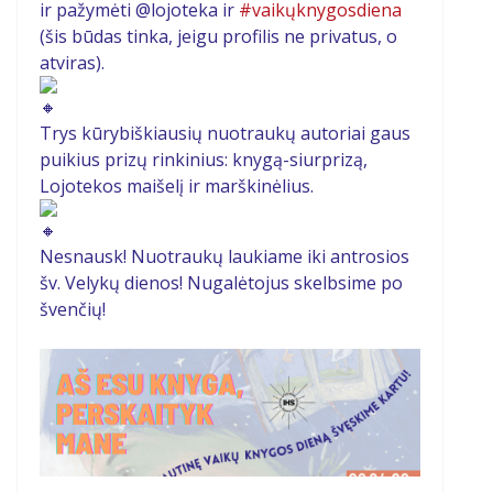
ir pažymėti @lojoteka ir
#vaikųknygosdiena
(šis būdas tinka, jeigu profilis ne privatus, o
atviras).
Trys kūrybiškiausių nuotraukų autoriai gaus
puikius prizų rinkinius: knygą-siurprizą,
Lojotekos maišelį ir marškinėlius.
Nesnausk! Nuotraukų laukiame iki antrosios
šv. Velykų dienos! Nugalėtojus skelbsime po
švenčių!