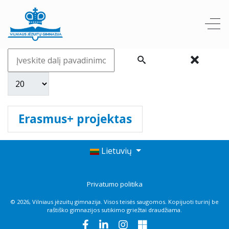
Erasmus+ projektas
Lietuvių
Privatumo politika
© 2026, Vilniaus jėzuitų gimnazija. Visos teisės saugomos. Kopijuoti turinį be
raštiško gimnazijos sutikimo griežtai draudžiama.