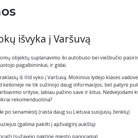
VJ
M
Re
nos
Tė
Tė
Ie
okų išvyka į Varšuvą
St
A
Te
Id
VJ
omų objektų suplanavimo iki autobuso bei viešbučio pasiri
uotojo pagalbininkai, ir gidai.
Ko
draklasių iš IIId vyko į Varšuvą. Mokinius lydėjo klasės vad
 kelionėje ne tik sužinojo daug informacijos, bet patyrė pu
N
rbiavimo srityse, labiau pažino save ir kitus. Nedvejodam
s tikrai rekomenduotina?
U
e po senamiestį (rasta daug su Lietuva susijusių ženklų)
uziejus (galima pakilti į apžvalginį aukštą)
oraižį (sužavėjo naktinė miesto panorama)