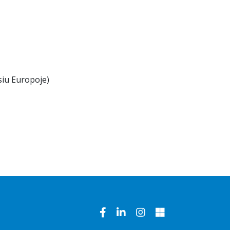
Uniforma
Mokinio pažymėjimas
psauga nuo smurto
usiu Europoje)
Atlyginimas už ugdymą