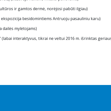
ltūros ir gamtos dermė, norėjosi pabūti ilgiau)
 ekspozicija besidomintiems Antruoju pasauliniu karu)
a dailės mylėtojams)
A
” (labai interaktyvus, tikrai ne veltui 2016 m. išrinktas geria
.