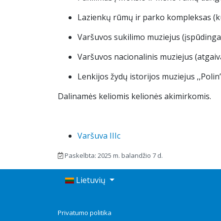
Lazienkų rūmų ir parko kompleksas (ku
Varšuvos sukilimo muziejus (įspūdinga
Varšuvos nacionalinis muziejus (atgaiv
Lenkijos žydų istorijos muziejus ,,Polin
Dalinamės keliomis kelionės akimirkomis.
Varšuva IIIc
Paskelbta: 2025 m. balandžio 7 d.
Lietuvių
Privatumo politika