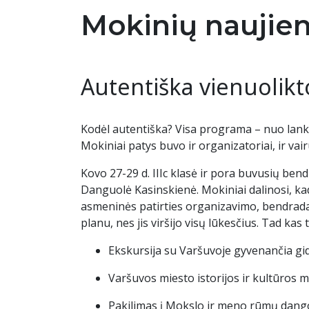
Mokinių naujie
Autentiška vienuolikt
Kodėl autentiška? Visa programa – nuo lank
Mokiniai patys buvo ir organizatoriai, ir vair
Kovo 27-29 d. IIIc klasė ir pora buvusių ben
Danguolė Kasinskienė. Mokiniai dalinosi, kad
asmeninės patirties organizavimo, bendrada
planu, nes jis viršijo visų lūkesčius. Tad ka
Ekskursija su Varšuvoje gyvenančia gid
Varšuvos miesto istorijos ir kultūros m
Pakilimas į Mokslo ir meno rūmų dang