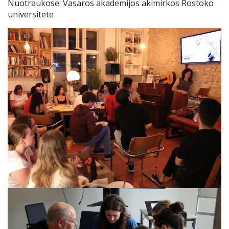
Nuotraukose: Vasaros akademijos akimirkos Rostoko
universitete