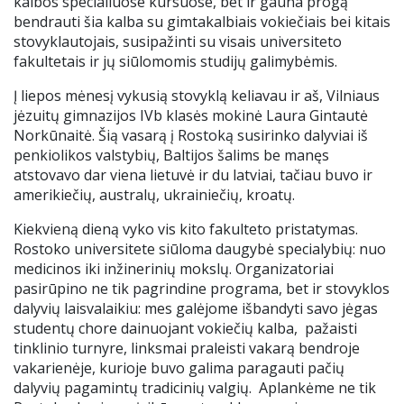
kalbos specialiuose kursuose, bet ir gauna progą
bendrauti šia kalba su gimtakalbiais vokiečiais bei kitais
Mokinio pažymėjimas
stovyklautojais, susipažinti su visais universiteto
fakultetais ir jų siūlomomis studijų galimybėmis.
Apsauga nuo smurto
Į liepos mėnesį vykusią stovyklą keliavau ir aš, Vilniaus
jėzuitų gimnazijos IVb klasės mokinė Laura Gintautė
Atlyginimas už ugdymą
Norkūnaitė. Šią vasarą į Rostoką susirinko dalyviai iš
penkiolikos valstybių, Baltijos šalims be manęs
.
atstovavo dar viena lietuvė ir du latviai, tačiau buvo ir
amerikiečių, australų, ukrainiečių, kroatų.
Kiekvieną dieną vyko vis kito fakulteto pristatymas.
Rostoko universitete siūloma daugybė specialybių: nuo
medicinos iki inžinerinių mokslų. Organizatoriai
pasirūpino ne tik pagrindine programa, bet ir stovyklos
dalyvių laisvalaikiu: mes galėjome išbandyti savo jėgas
studentų chore dainuojant vokiečių kalba, pažaisti
tinklinio turnyre, linksmai praleisti vakarą bendroje
vakarienėje, kurioje buvo galima paragauti pačių
dalyvių pagamintų tradicinių valgių. Aplankėme ne tik