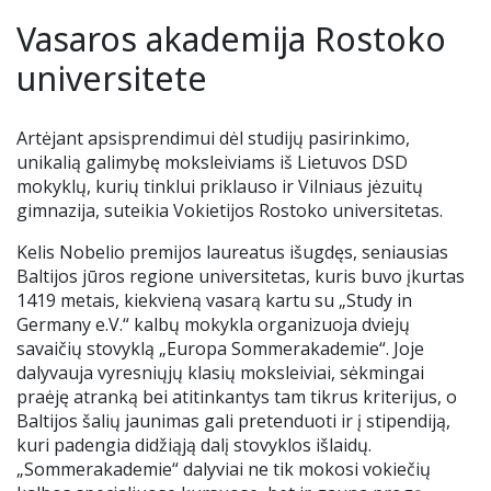
Renginiai
Vasaros akademija Rostoko
Tėvų geradarystės programa
Tėvų komitetas
Nuotolinis mokymas
Ieškome darbuotojų
universitete
Stadiono siena
Alumnai
Teams ir Microsoft 365
Artėjant apsisprendimui dėl studijų pasirinkimo,
unikalią galimybę moksleiviams iš Lietuvos DSD
Idėjų dėžutė
VJG choras „Krantas“
Elektroninis dienynas
mokyklų, kurių tinklui priklauso ir Vilniaus jėzuitų
gimnazija, suteikia Vokietijos Rostoko universitetas.
Kontaktai
Pamokų keitimai
Kelis Nobelio premijos laureatus išugdęs, seniausias
Baltijos jūros regione universitetas, kuris buvo įkurtas
Nuoma
UP kalendorius
1419 metais, kiekvieną vasarą kartu su „Study in
Germany e.V.“ kalbų mokykla organizuoja dviejų
Ugdymo plano aprašas
savaičių stovyklą „Europa Sommerakademie“. Joje
dalyvauja vyresniųjų klasių moksleiviai, sėkmingai
praėję atranką bei atitinkantys tam tikrus kriterijus, o
Mokinių nuostatai
Baltijos šalių jaunimas gali pretenduoti ir į stipendiją,
kuri padengia didžiąją dalį stovyklos išlaidų.
Uniforma
„Sommerakademie“ dalyviai ne tik mokosi vokiečių