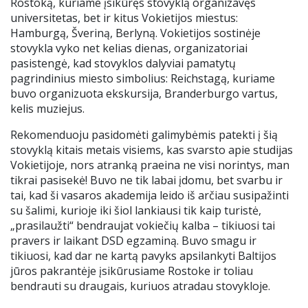
Rostoką, kuriame įsikūręs stovyklą organizavęs
universitetas, bet ir kitus Vokietijos miestus:
Hamburgą, Šveriną, Berlyną. Vokietijos sostinėje
stovykla vyko net kelias dienas, organizatoriai
pasistengė, kad stovyklos dalyviai pamatytų
pagrindinius miesto simbolius: Reichstagą, kuriame
buvo organizuota ekskursija, Branderburgo vartus,
kelis muziejus.
Rekomenduoju pasidomėti galimybėmis patekti į šią
stovyklą kitais metais visiems, kas svarsto apie studijas
Vokietijoje, nors atranką praeina ne visi norintys, man
tikrai pasisekė! Buvo ne tik labai įdomu, bet svarbu ir
tai, kad ši vasaros akademija leido iš arčiau susipažinti
su šalimi, kurioje iki šiol lankiausi tik kaip turistė,
„prasilaužti“ bendraujat vokiečių kalba – tikiuosi tai
pravers ir laikant DSD egzaminą. Buvo smagu ir
tikiuosi, kad dar ne kartą pavyks apsilankyti Baltijos
jūros pakrantėje įsikūrusiame Rostoke ir toliau
bendrauti su draugais, kuriuos atradau stovykloje.