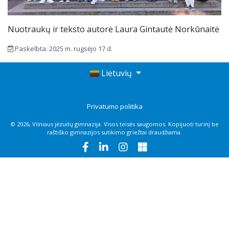
Nuotraukų ir teksto autorė Laura Gintautė Norkūnaitė
Paskelbta: 2025 m. rugsėjo 17 d.
Lietuvių
Privatumo politika
© 2026, Vilniaus jėzuitų gimnazija. Visos teisės saugomos. Kopijuoti turinį be
raštiško gimnazijos sutikimo griežtai draudžiama.