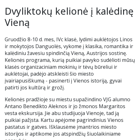
Renginiai
Dvyliktokų kelionė į kalėdinę
Tėvų geradarystės programa
Tėvų komitetas
Nuotolinis mokymas
Ieškome darbuotojų
Vieną
Stadiono siena
Alumnai
Teams ir Microsoft 365
Gruod
žio
8-10
d. mes, IVc klasė, lydimi auklėtojos Linos
ir mokytojos Danguolės, vykome į klasika, romantika ir
Idėjų dėžutė
VJG choras „Krantas“
Elektroninis dienynas
kalėdiniu žavesiu spindinčią Vieną, Austrijos sostinę.
Kelionės programa, kurią puikiai pavyko sudėlioti mūsų
Kontaktai
Pamokų keitimai
klasės organizaciniam mokinių ir tėvų būreliui ir
auklėtojai, padėjo atskleisti šio miesto
įvairiapusiškumą - pasinerti į Vienos istoriją, gyvai
Nuoma
UP kalendorius
patirti jos kultūrą ir grožį.
Ugdymo plano aprašas
Kelionės pradžioje su miestu supažindino VJG alumno
Antano Benedikto Aleknos ir jo žmonos Margaritos
vesta ekskursija. Jie abu studijuoja Vienoje, tad ją
Mokinių nuostatai
puikiai pažįsta. Kartu apėjome pagrindinius Vienos
pastatus ir gatves. Išklausėme įmantrios miesto
Uniforma
istorijos ir aptikome jos atspindžių šiuolaikiniame