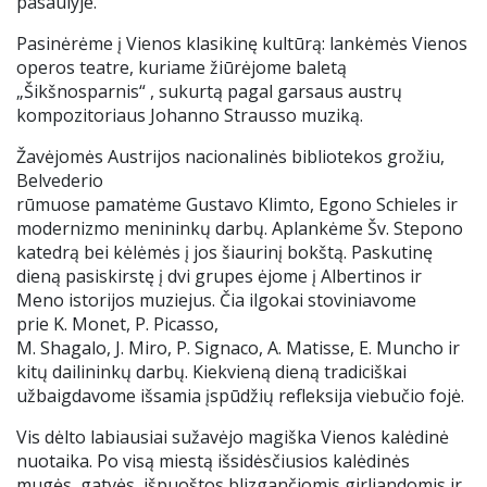
pasaulyje.
Mokinio pažymėjimas
Pasinėrėme į Vienos klasikinę kultūrą: lankėmės Vienos
operos teatre, kuriame žiūrėjome baletą
Apsauga nuo smurto
„Šikšnosparnis“ , sukurtą pagal garsaus austrų
kompozitoriaus Johanno Strausso muziką.
Atlyginimas už ugdymą
Žavėjomės Austrijos nacionalinės bibliotekos grožiu,
Belvederio
.
rūmuose pamatėme Gustavo Klimto, Egono Schieles ir
modernizmo menininkų darbų. Aplankėme Šv. Stepono
katedrą bei kėlėmės į jos šiaurinį bokštą. Paskutinę
dieną pasiskirstę į dvi grupes ėjome į Albertinos ir
Meno istorijos muziejus. Čia ilgokai stoviniavome
prie K.
Monet, P. Picasso,
M. Shagalo, J. Miro, P. Signaco, A. Matisse, E. Muncho ir
kitų dailininkų darbų. Kiekvieną dieną tradiciškai
užbaigdavome išsamia įspūdžių refleksija viebučio fojė.
Vis dėlto labiausiai sužavėjo magiška Vienos kalėdinė
nuotaika. Po visą miestą išsidėsčiusios kalėdinės
mugės, gatvės, išpuoštos blizgančiomis girliandomis ir