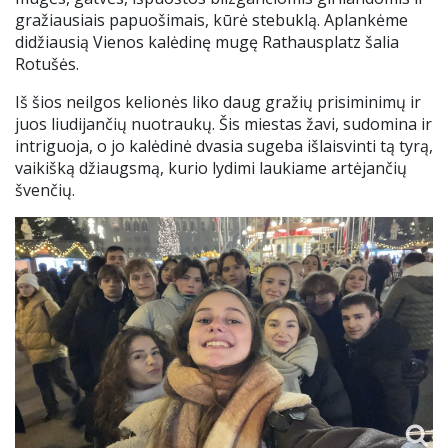
gražiausiais papuošimais, kūrė stebuklą. Aplankėme
didžiausią Vienos kalėdinę mugę Rathausplatz šalia
Rotušės.
Iš šios neilgos kelionės liko daug gražių prisiminimų ir
juos liudijančių nuotraukų. Šis miestas žavi, sudomina ir
intriguoja, o jo kalėdinė dvasia sugeba išlaisvinti tą tyrą,
vaikišką džiaugsmą, kurio lydimi laukiame artėjančių
švenčių.