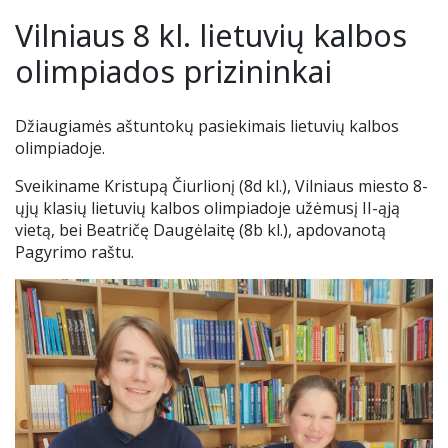
Renginiai
Vilniaus 8 kl. lietuvių kalbos
Tėvų geradarystės programa
Tėvų komitetas
Nuotolinis mokymas
Ieškome darbuotojų
olimpiados prizininkai
Stadiono siena
Alumnai
Teams ir Microsoft 365
Džiaugiamės aštuntokų pasiekimais lietuvių kalbos
olimpiadoje.
Idėjų dėžutė
VJG choras „Krantas“
Elektroninis dienynas
Sveikiname Kristupą Čiurlionį (8d kl.), Vilniaus miesto 8-
ųjų klasių lietuvių kalbos olimpiadoje užėmusį II-ąją
Kontaktai
Pamokų keitimai
vietą, bei Beatričę Daugėlaitę (8b kl.), apdovanotą
Pagyrimo raštu.
Nuoma
UP kalendorius
Ugdymo plano aprašas
Mokinių nuostatai
Uniforma