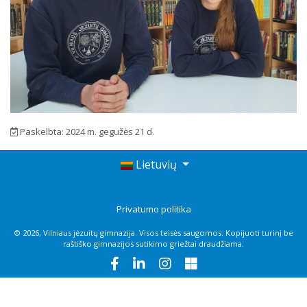
Mokinio pažymėjimas
Apsauga nuo smurto
Atlyginimas už ugdymą
.
Paskelbta: 2024 m. gegužės 21 d.
Lietuvių
Privatumo politika
© 2026, Vilniaus jėzuitų gimnazija. Visos teisės saugomos. Kopijuoti turinį be
raštiško gimnazijos sutikimo griežtai draudžiama.