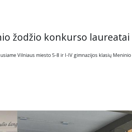
VJ
M
Re
Tė
Tė
Ie
io žodžio konkurso laureatai
St
A
Te
Id
VJ
usiame Vilniaus miesto 5-8 ir I-IV gimnazijos klasių Meninio
Ko
N
U