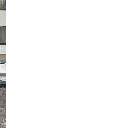
Uniforma
Mokinio pažymėjimas
psauga nuo smurto
Atlyginimas už ugdymą