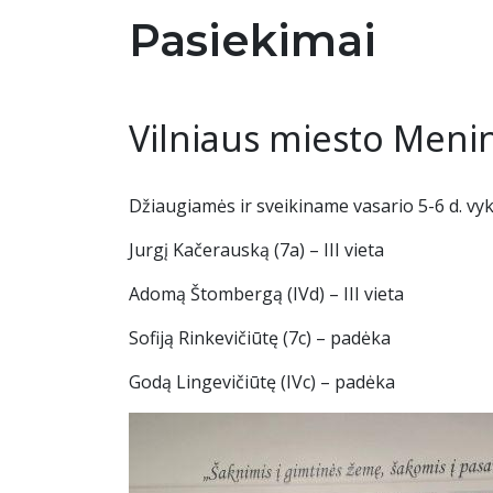
Pasiekimai
Vilniaus miesto Menin
Džiaugiamės ir sveikiname vasario 5-6 d. vyk
Jurgį Kačerauską (7a) – III vieta
Adomą Štombergą (IVd) – III vieta
Sofiją Rinkevičiūtę (7c) – padėka
Godą Lingevičiūtę (IVc) – padėka