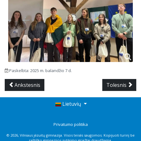
Paskelbta: 2025 m. balandžio 7 d.
Ankstesnis
Tolesnis
Lietuvių
Privatumo politika
© 2026, Vilniaus jėzuitų gimnazija. Visos teisės saugomos. Kopijuoti turinį be
raštiško gimnazijos sutikimo griežtai draudžiama.