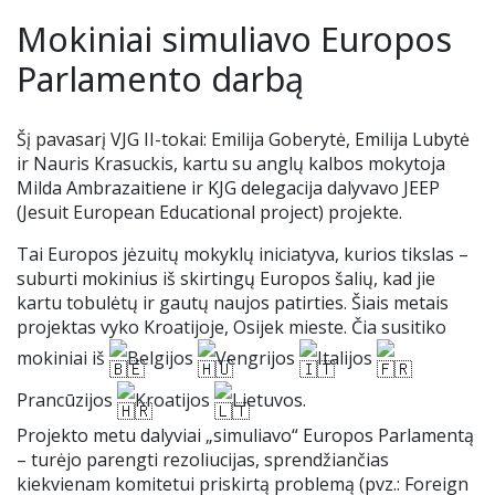
Renginiai
Mokiniai simuliavo Europos
Tėvų geradarystės programa
Tėvų komitetas
Nuotolinis mokymas
Ieškome darbuotojų
Parlamento darbą
Stadiono siena
Alumnai
Teams ir Microsoft 365
Šį pavasarį VJG II-tokai: Emilija Goberytė, Emilija Lubytė
ir Nauris Krasuckis, kartu su anglų kalbos mokytoja
Idėjų dėžutė
VJG choras „Krantas“
Elektroninis dienynas
Milda Ambrazaitiene ir KJG delegacija dalyvavo JEEP
(Jesuit European Educational project) projekte.
Kontaktai
Pamokų keitimai
Tai Europos jėzuitų mokyklų iniciatyva, kurios tikslas –
suburti mokinius iš skirtingų Europos šalių, kad jie
Nuoma
UP kalendorius
kartu tobulėtų ir gautų naujos patirties. Šiais metais
projektas vyko Kroatijoje, Osijek mieste. Čia susitiko
Ugdymo plano aprašas
mokiniai iš
Belgijos
Vengrijos
Italijos
Prancūzijos
Kroatijos
Lietuvos.
Mokinių nuostatai
Projekto metu dalyviai „simuliavo“ Europos Parlamentą
– turėjo parengti rezoliucijas, sprendžiančias
Uniforma
kiekvienam komitetui priskirtą problemą (pvz.: Foreign