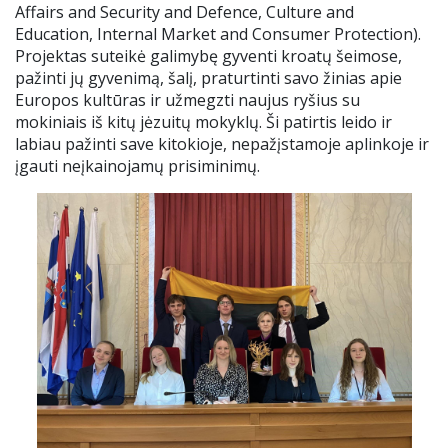
Affairs and Security and Defence, Culture and
Mokinio pažymėjimas
Education, Internal Market and Consumer Protection).
Projektas suteikė galimybę gyventi kroatų šeimose,
pažinti jų gyvenimą, šalį, praturtinti savo žinias apie
Apsauga nuo smurto
Europos kultūras ir užmegzti naujus ryšius su
mokiniais iš kitų jėzuitų mokyklų. Ši patirtis leido ir
Atlyginimas už ugdymą
labiau pažinti save kitokioje, nepažįstamoje aplinkoje ir
įgauti neįkainojamų prisiminimų.
.