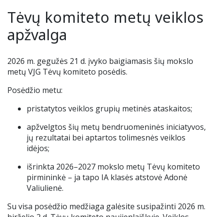
Renginiai
Tėvų komiteto metų veiklos
Tėvų geradarystės programa
Tėvų komitetas
Nuotolinis mokymas
Ieškome darbuotojų
apžvalga
Stadiono siena
Alumnai
Teams ir Microsoft 365
202
6
m. gegužės 21 d. įvyko baigiamasis šių mokslo
metų VJG Tėvų komiteto posėdis.
Idėjų dėžutė
VJG choras „Krantas“
Elektroninis dienynas
Posėdžio metu:
Kontaktai
Pamokų keitimai
pristatytos veiklos grupių metinės ataskaitos;
apžvelgtos šių metų bendruomeninės iniciatyvos,
Nuoma
UP kalendorius
jų rezultatai bei aptartos tolimesnės veiklos
idėjos;
Ugdymo plano aprašas
išrinkta 2026–2027 mokslo metų Tėvų komiteto
pirmininkė – ja tapo IA klasės atstovė Adonė
Mokinių nuostatai
Valiulienė.
Uniforma
Su visa posėdžio medžiaga galėsite susipažinti 2026 m.