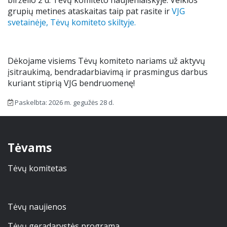
birželio 2 d. Tėvų komiteto naujienlaiškyje. Veiklos
grupių metines ataskaitas taip pat rasite ir
VJG
Mokinio pažymėjimas
svetainėje, Tėvų komiteto skiltyje.
Apsauga nuo smurto
Dėkojame visiems Tėvų komiteto nariams už aktyvų
Atlyginimas už ugdymą
įsitraukimą, bendradarbiavimą ir prasmingus darbus
kuriant stiprią VJG bendruomenę!
.
Paskelbta: 2026 m. gegužės 28 d.
Tėvams
Tėvų komitetas
Tėvų naujienos
Tėvų geradarystės programa