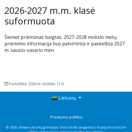
Renginiai
2026-2027 m.m. klasė
Tėvų geradarystės programa
Tėvų komitetas
Nuotolinis mokymas
Ieškome darbuotojų
suformuota
Stadiono siena
Alumnai
Teams ir Microsoft 365
Šiemet priėmimas baigtas. 2027-2028 mokslo metų
priėmimo informacija bus patvirtinta ir paskelbta 2027
Idėjų dėžutė
VJG choras „Krantas“
Elektroninis dienynas
m. sausio-vasario mėn.
Kontaktai
Pamokų keitimai
Nuoma
UP kalendorius
Paskelbta: 2026 m. birželio 12 d.
Ugdymo plano aprašas
Lietuvių
Mokinių nuostatai
Privatumo politika
Uniforma
© 2026, Vilniaus jėzuitų gimnazija. Visos teisės saugomos. Kopijuoti turinį be
raštiško gimnazijos sutikimo griežtai draudžiama.