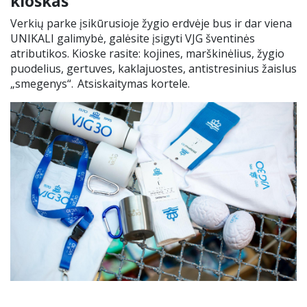
kioskas
Verkių parke įsikūrusioje žygio erdvėje bus ir dar viena
UNIKALI galimybė, galėsite įsigyti VJG šventinės
atributikos. Kioske rasite: kojines, marškinėlius, žygio
puodelius, gertuves, kaklajuostes, antistresinius žaislus
„smegenys“.
Atsiskaitymas kortele.