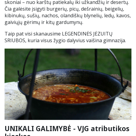
skoniai – nuo karštų patiekalų iki užkandžių ir desertų.
Čia galėsite įsigyti burgerių, picų, dešrainių, beigelių,
kibinukų, sušių, nachos, olandiškų blynelių, ledų, kavos,
gaiviųjų gėrimų ir kitų gardumynų.
Taip pat visi skanausime LEGENDINĖS JĖZUITŲ
SRIUBOS, kuria visus žygio dalyvius vaišina gimnazija.
UNIKALI GALIMYBĖ - VJG atributikos