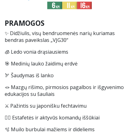
PRAMOGOS
✨
Didžiulis, visų bendruomenės narių kuriamas
bendras paveikslas „VJG30“
🧊
Ledo vonia drąsiausiems
🎯
Medinių lauko žaidimų erdvė
🏹
Šaudymas iš lanko
🪢
Mazgų rišimo, pirmosios pagalbos ir išgyvenimo
edukacijos su šauliais
⚔️
Pažintis su japonišku fechtavimu
🏃
Estafetės ir aktyvūs komandų iššūkiai
🫧
Muilo burbulai mažiems ir dideliems