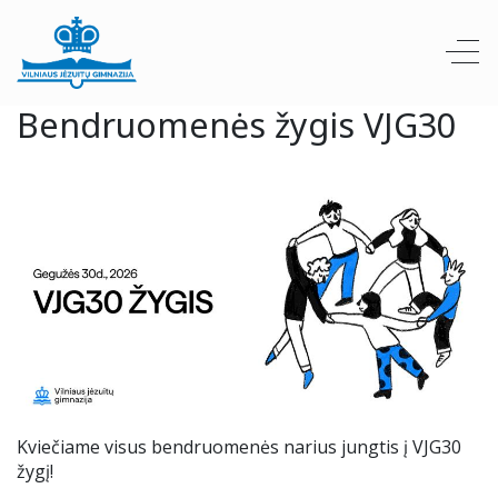
Bendruomenės žygis VJG30
Kviečiame visus bendruomenės narius jungtis į VJG30
žygį!