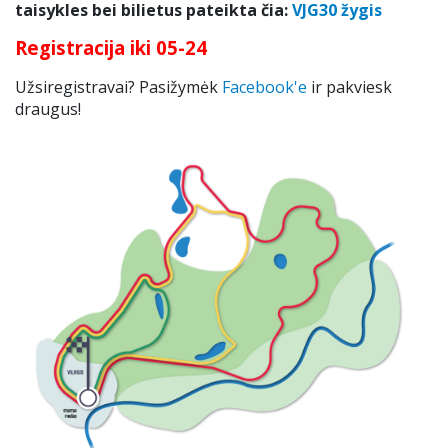
taisykles bei bilietus pateikta čia:
VJG30 žygis
Registracija iki 05-24
Užsiregistravai? Pasižymėk
Facebook'e
ir pakviesk
draugus!