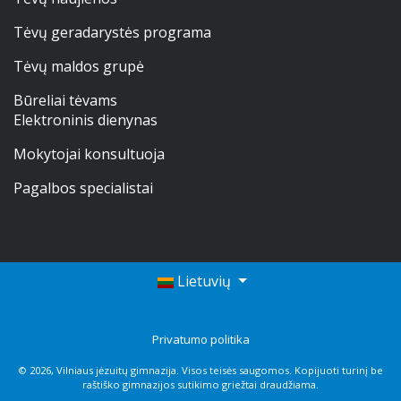
Mokinio pažymėjimas
Tėvų geradarystės programa
Tėvų maldos grupė
Apsauga nuo smurto
Būreliai tėvams
Elektroninis dienynas
Atlyginimas už ugdymą
Mokytojai konsultuoja
.
Pagalbos specialistai
Lietuvių
Privatumo politika
© 2026, Vilniaus jėzuitų gimnazija. Visos teisės saugomos. Kopijuoti turinį be
raštiško gimnazijos sutikimo griežtai draudžiama.