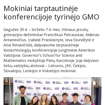
Renginiai
Mokiniai tarptautinėje
Tėvų geradarystės programa
Tėvų komitetas
Nuotolinis mokymas
Ieškome darbuotojų
konferencijoje tyrinėjo GMO
Stadiono siena
Alumnai
Teams ir Microsoft 365
Gegužės 30 d. – birželio 7 d. mes, Vilniaus jėzuitų
gimnazijos dešimtokai Pranciškus Petrauskas, Aidenas
Idėjų dėžutė
VJG choras „Krantas“
Elektroninis dienynas
Antanevičius, Izabelė Prieskienytė, Ieva Stundžytė ir
Ainė Rimavičiūtė, dalyvavome tarptautinėje
Kontaktai
Pamokų keitimai
biotechnologijų konferencijoje Jungtinėse Amerikos
Valstijose, Governor’s School for Science and
Mathematics mokykloje Pietų Karolinoje. Joje dalyvavo
Nuoma
UP kalendorius
šešių valstybių atstovai – Lietuvos, JAV, Čekijos,
Slovakijos, Lenkijos ir Vokietijos mokiniai.
Ugdymo plano aprašas
Mokinių nuostatai
Uniforma