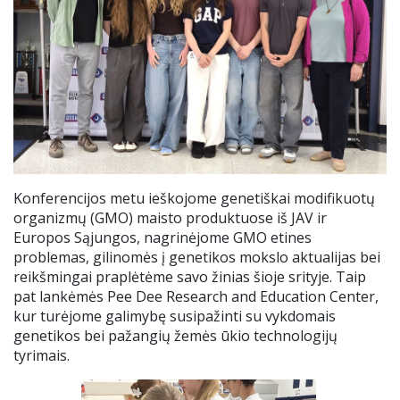
Mokinio pažymėjimas
Apsauga nuo smurto
Atlyginimas už ugdymą
.
Konferencijos metu ieškojome genetiškai modifikuotų
organizmų (GMO) maisto produktuose iš JAV ir
Europos Sąjungos, nagrinėjome GMO etines
problemas, gilinomės į genetikos mokslo aktualijas bei
reikšmingai praplėtėme savo žinias šioje srityje. Taip
pat lankėmės Pee Dee Research and Education Center,
kur turėjome galimybę susipažinti su vykdomais
genetikos bei pažangių žemės ūkio technologijų
tyrimais.