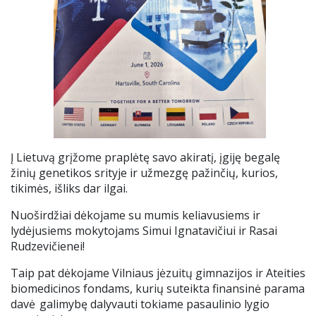
Į Lietuvą grįžome praplėtę savo akiratį, įgiję begalę
žinių genetikos srityje ir užmezgę pažinčių, kurios,
tikimės, išliks dar ilgai.
Nuoširdžiai dėkojame su mumis keliavusiems ir
lydėjusiems mokytojams Simui Ignatavičiui ir Rasai
Rudzevičienei!
Taip pat dėkojame Vilniaus jėzuitų gimnazijos ir Ateities
biomedicinos fondams, kurių suteikta finansinė parama
davė galimybę dalyvauti tokiame pasaulinio lygio