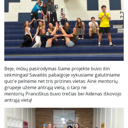
Beje, mūsų pasirodymas šiame projekte buvo itin
sėkmingas! Savaitės pabaigoje vykusiame galutiniame
quiz'e pelnėme net tris prizines vietas: Ainė mentorių
grupėje užėmė antrąją vietą, o
tarp ne
mentorių
Pranciškus buvo trečias bei Aidenas iškovojo
antrąją vietą!