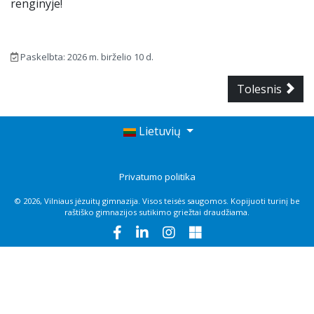
renginyje!
Paskelbta: 2026 m. birželio 10 d.
Tolesnis
Lietuvių
Privatumo politika
© 2026, Vilniaus jėzuitų gimnazija. Visos teisės saugomos. Kopijuoti turinį be
raštiško gimnazijos sutikimo griežtai draudžiama.