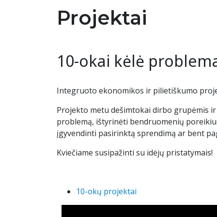
Projektai
10-okai kėlė problema
Integruoto ekonomikos ir pilietiškumo proje
Projekto metu dešimtokai dirbo grupėmis ir 
problemą, ištyrinėti bendruomenių poreikius
įgyvendinti pasirinktą sprendimą ar bent paga
Kviečiame susipažinti su idėjų pristatymais!
10-okų projektai