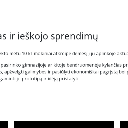
VJ
M
Re
Tė
Tė
Ie
s ir ieškojo sprendimų
St
A
Te
Id
VJ
kto metu 10 kl. mokiniai atkreipė dėmesį į jų aplinkoje aktu
pasirinko gimnazijoje ar kitoje bendruomenėje kylančias pra
Ko
, apžvelgti galimybes ir pasiūlyti ekonomiškai pagrįstą bei
minti jo prototipą ir idėją pristatyti.
N
U