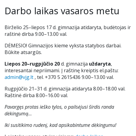
Renginiai
Darbo laikas vasaros metu
Tėvų geradarystės programa
Tėvų komitetas
Nuotolinis mokymas
Ieškome darbuotojų
Birželio 25–liepos 17 d. gimnazija atidaryta, budėtojas ir
Stadiono siena
Alumnai
Teams ir Microsoft 365
raštinė dirba 9.00–13.00 val.
DĖMESIO! Gimnazijos kieme vyksta statybos darbai.
Idėjų dėžutė
VJG choras „Krantas“
Elektroninis dienynas
Būkite atsargūs.
Liepos 20–rugpjūčio 20
d. gimnazija
uždaryta
,
Kontaktai
Pamokų keitimai
interesantai nepriimami. Į raštinę kreiptis el.paštu:
admin@vjg.lt
, tel. +370 5 2615436 9.00–13.00 val.
Nuoma
UP kalendorius
Rugpjūčio 21–31 d. gimnazija atidaryta 8.00–18.00 val.
Raštinė dirba 8.00–16.00 val.
Ugdymo plano aprašas
Pavargęs protas ieško tylos, o pailsėjusi širdis randa
Mokinių nuostatai
dėkingumą...
Iki susitikimo rudenį, kad apsikabintume dėkingumu!
Uniforma